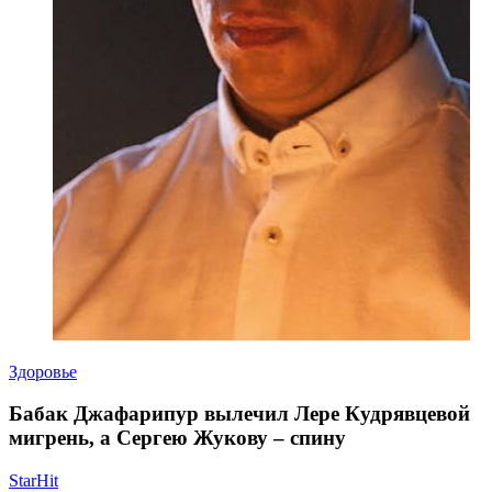
Здоровье
Бабак Джафарипур вылечил Лере Кудрявцевой
мигрень, а Сергею Жукову – спину
StarHit