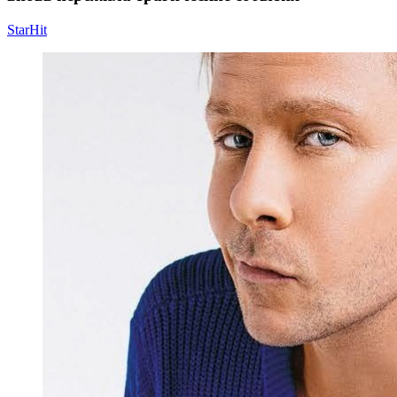
StarHit