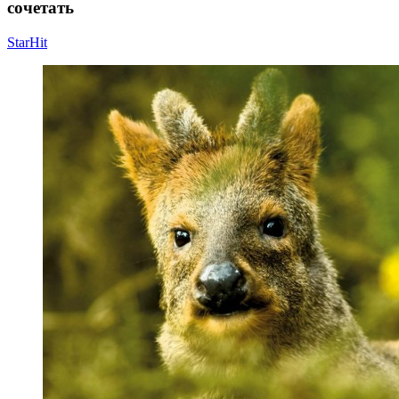
сочетать
StarHit