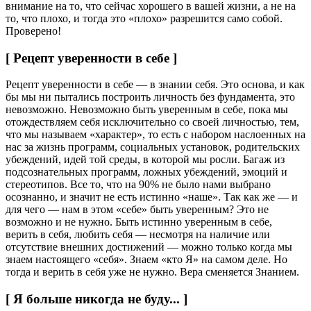
внимание на то, что сейчас хорошего в вашей жизни, а не на
то, что плохо, и тогда это «плохо» разрешится само собой.
Проверено!
[ Рецепт уверенности в себе ]
Рецепт уверенности в себе — в знании себя. Это основа, и как
бы мы ни пытались построить личность без фундамента, это
невозможно. Невозможно быть уверенным в себе, пока мы
отождествляем себя исключительно со своей личностью, тем,
что мы называем «характер», то есть с набором наслоенных на
нас за жизнь программ, социальных установок, родительских
убеждений, идей той среды, в которой мы росли. Багаж из
подсознательных программ, ложных убеждений, эмоций и
стереотипов. Все то, что на 90% не было нами выбрано
осознанно, и значит не есть истинно «наше». Так как же — и
для чего — нам в этом «себе» быть уверенным? Это не
возможно и не нужно. Быть истинно уверенным в себе,
верить в себя, любить себя — несмотря на наличие или
отсутствие внешних достижений — можно только когда мы
знаем настоящего «себя». Знаем «кто Я» на самом деле. Но
тогда и верить в себя уже не нужно. Вера сменяется Знанием.
[ Я больше никогда не буду... ]