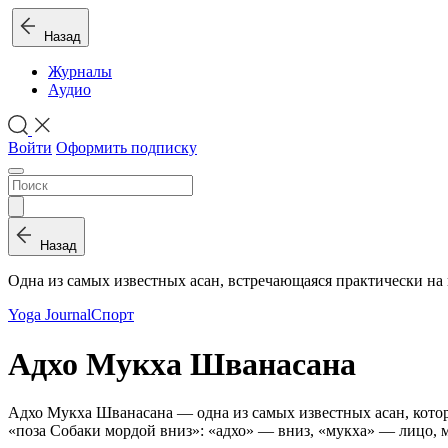
Назад
Журналы
Аудио
Войти
Оформить подписку
Назад
Одна из самых известных асан, встречающаяся практически на 
Yoga Journal
Спорт
Адхо Мукха Шванасана
Адхо Мукха Шванасана — одна из самых известных асан, которая
«поза Собаки мордой вниз»: «адхо» — вниз, «мукха» — лицо, м