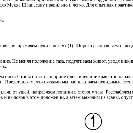
дхо Мукха Шванасану правильно и легко. Для опытных практико
з.
ставы, выпрямляем руки в локтях (1). Широко расправляем пальц
низ. Не меняя положение таза, подтягиваем живот, уводя нижни
ерх.
м ноги. Стопы стоят на ширине плеч, внешние края стоп паралл
он. Представляем, что пятками мы расталкиваем невидимые стен
 плечи от ушей, направляем лопатки в сторону таза. Расслабляем
 и выдохов в этом положении, а затем выходим из асаны, опуст