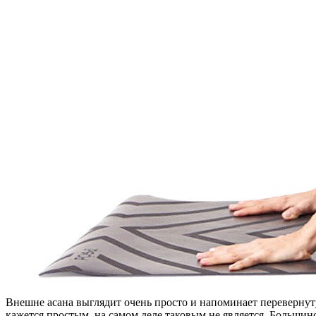
В
нешне асана выглядит очень просто и напоминает перевернуту
кажется простым, на самом деле таковым не является. Больши