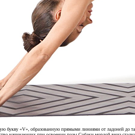
ю букву «V», образованную прямыми линиями от ладоней до таза и
нство начинающих при освоении позы Собаки мордой вниз сталк