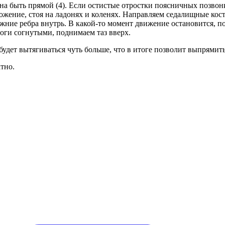
 быть прямой (4). Если остистые отростки поясничных позвонко
ожение, стоя на ладонях и коленях. Направляем седалищные кости
ние ребра внутрь. В какой-то момент движение остановится, поя
оги согнутыми, поднимаем таз вверх.
удет вытягиваться чуть больше, что в итоге позволит выпрямить
тно.