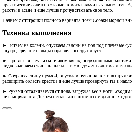
практические советы, которые помогут научиться выполнять А
работы в асане и еще лучше прочувствовать свое тело.
Начнем с отстройки полного варианта позы Собаки мордой вни
Техника выполнения
►
Встаем на колени, опускаем ладони на пол под плечевые су
внутрь, средние пальцы параллельны друг другу.
►
Проворачиваем таз копчиком вверх, подвздошными костями в
подворачиваем стопы на пальцы и с выдохом поднимаем таз вв
►
Сохраняя спину прямой, опускаем пятки на пол и выпрямляе
расширить область крестца и еще лучше провернуть таз в накл
►
Руками отталкиваемся от пола, загружая вес в ноги. Уводим
нет напряжения. Делаем несколько спокойных и длинных вдохов