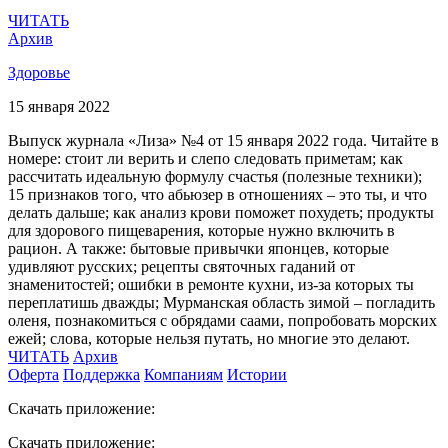
ЧИТАТЬ
Архив
Здоровье
15 января 2022
Выпуск журнала «Лиза» №4 от 15 января 2022 года. Читайте в
номере: стоит ли верить и слепо следовать приметам; как
рассчитать идеальную формулу счастья (полезные техники);
15 признаков того, что абьюзер в отношениях – это ты, и что
делать дальше; как анализ крови поможет похудеть; продукты
для здорового пищеварения, которые нужно включить в
рацион. А также: бытовые привычки японцев, которые
удивляют русских; рецепты святочных гаданий от
знаменитостей; ошибки в ремонте кухни, из-за которых ты
переплатишь дважды; Мурманская область зимой – погладить
оленя, познакомиться c обрядами саами, попробовать морских
ежей; слова, которые нельзя путать, но многие это делают.
ЧИТАТЬ
Архив
Оферта
Поддержка
Компаниям
Истории
Скачать приложение:
Скачать приложение: