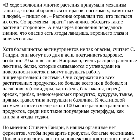
«В ходе эволюции многие растения придумали механизм
защиты, чтобы обороняться от врагов: насекомых, животных
и людей, – пишет он. – Растения отравляли тех, кто пытался
их есть. Со временем "враги" научились обходить такие
растения стороной». А нам через поколения передалось
знание, что опасно есть ягоды ландыша, вороньего глаза и
волчьего лыка.
Хотя большинство антинутриентов не так опасны, считает С.
Гандри, они могут изо дня в день подтачивать здоровье,
особенно 79 млн веганов. Например, очень распространённые
лектины, белки, которые связываются с углеводами на
поверхности клеток и могут нарушать работу
пищеварительной системы. Они содержатся во всех
растительных продуктах, но больше всего их в бобовых и
паслёновых (помидоры, картофель, баклажаны, перец),
орехах, грибах, цельнозерновых продуктах, кукурузе, тыкве,
пряных травах типа петрушки и базилика. К лектиновой
«семье» относится ещё около 100 менее распространённых
продуктов, среди них такие популярные суперфуды, как
киноа и ягоды годжи.
По мнению Стивена Гандри, в нашем организме нет
ферментов, чтобы переварить продукты, богатые лектинами.
Попав в кишечник, лектины повреждают клетки эпителия. В