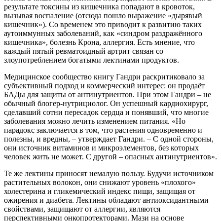
результате токсины из кишечника попадают в кровоток,
вызывая воспаление (отсюда пошло выражение «дырявый
кишечник»). Со временем это приводит к развитию таких
аутоиммунных заболеваний, как «синдром раздражённого
кишечника», болезнь Крона, аллергия. Есть мнение, что
каждый пятый ревматоидный артрит связан со
злоупотреблением богатыми лектинами продуктов.
Медицинское сообщество книгу Гандри раскритиковало за
субъективный подход и коммерческий интерес: он продаёт
БАДы для защиты от антинутриентов. При этом Гандри – не
обычный блогер-нутрициолог. Он успешный кардиохирург,
сделавший сотни пересадок сердца и понявший, что многие
заболевания можно лечить изменением питания. «Но
парадокс заключается в том, что растения одновременно и
полезны, и вредны, – утверждает Гандри. – С одной стороны,
они источник витаминов и микроэлементов, без которых
человек жить не может. С другой – опасных антинутриентов».
Те же лектины приносят немалую пользу. Будучи источником
растительных волокон, они снижают уровень «плохого»
холестерина и гликемический индекс пищи, защищая от
ожирения и диабета. Лектины обладают антиоксидантными
свойствами, защищают от аллергии, являются
перспективными онкопротекторами. Мази на основе