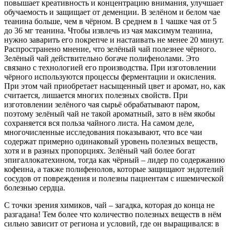
повышает креативность и концентрацию внимания, улучшает
обучаемость и защищает от деменции. В зелёном и белом чае
теанина больше, чем в чёрном. В среднем в 1 чашке чая от 5
до 36 мг теанина. Чтобы извлечь из чая максимум теанина,
нужно заварить его покрепче и настаивать не менее 20 минут.
Распространено мнение, что зелёный чай полезнее чёрного.
Зелёный чай действительно богаче полифенолами. Это
связано с технологией его производства. При изготовлении
чёрного используются процессы ферментации и окисления.
При этом чай приобретает насыщенный цвет и аромат, но, как
считается, лишается многих полезных свойств. При
изготовлении зелёного чая сырьё обрабатывают паром,
поэтому зелёный чай не такой ароматный, зато в нём якобы
сохраняется вся польза чайного листа. На самом деле,
многочисленные исследования показывают, что все чаи
содержат примерно одинаковый уровень полезных веществ,
хотя и в разных пропорциях. Зелёный чай более богат
эпигаллокатехином, тогда как чёрный – лидер по содержанию
кофеина, а также полифенолов, которые защищают эндотелий
сосудов от повреждения и полезны пациентам с ишемической
болезнью сердца.
С точки зрения химиков, чай – загадка, которая до конца не
разгадана! Тем более что количество полезных веществ в нём
сильно зависит от региона и условий, где он выращивался: в