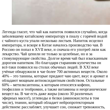
Л
егенда гласит, что чай как напиток появился случайно, когда
заболевшему китайскому императору в пиалу с горячей водой
с чайного куста упали несколько листьев. Напиток исцелил
императора, и вскоре в Китае началось производство чая. В
Россию он попал в XVII веке, и сначала его употреб ляли как
лекарство. Чай ценили не только за целебные, но и за
стимулирующие свойства. Долгое время чай был изысканным
дорогим напитком. Но благодаря стараниям купечества он
всё-таки появился на столах обычных людей. В XXI веке
учёные обнаружили в чае более 700 активных веществ. Около
40% – это танины, которые придают чаю цвет, вкус и аромат и
обладают мощным антиоксидантным свойством. Остальные
60% – метилксантины, к которым относятся кофеин,
теофиллин и теобромин, а также витамины и неорганические
вещест ва. В чае есть даже жиры (около 30 различных
эфирных масел!), углеводы и белки (аминокислоты в том
числе), теанин, который обладает нейропротекторным
действием: расслабляет, улучшает сон, снижает тревожность,