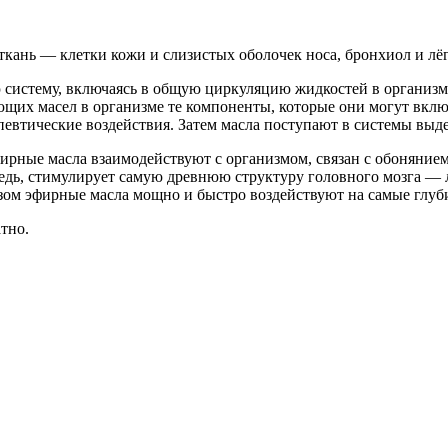
ткань — клетки кожи и слизистых оболочек носа, бронхиол и лё
 систему, включаясь в общую циркуляцию жидкостей в организм
щих масел в организме те компоненты, которые они могут включ
апевтические воздействия. Затем масла поступают в системы выде
рные масла взаимодействуют с организмом, связан с обонянием
ередь, стимулирует самую древнюю структуру головного мозга 
азом эфирные масла мощно и быстро воздействуют на самые глуб
тно.