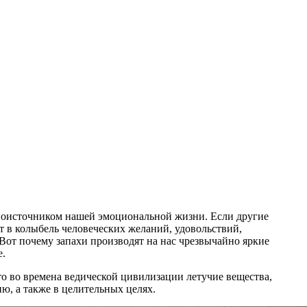
ервоисточником нашей эмоциональной жизни. Если другие
 в колыбель человеческих желаний, удовольствий,
Вот почему запахи производят на нас чрезвычайно яркие
е.
то во времена ведической цивилизации летучие вещества,
ю, а также в целительных целях.