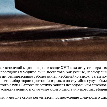
 ответвлений медицины, но в конце XVII века искусство врачев
пробудился у медиков лишь после того, как учёные, наблюдавши
угим респираторным заболеваниям, необычайно высок. Затем поя
в его лаборатории произошёл взрыв, и он случайно сунул обожж
 этого случая Гатфосэ вплотную занялся исследованием лечебно
успокаивающего и стимулирующего действия некоторых эфирны
ия, имевшие своим результатом подтверждение следующего факт