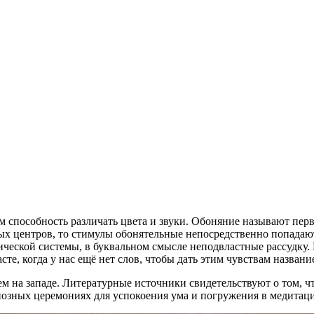
аем способность различать цвета и звуки. Обоняние называют п
х центров, то стимулы обонятельные непосредственно попадают
ческой системы, в буквальном смысле неподвластные рассудку. 
те, когда у нас ещё нет слов, чтобы дать этим чувствам названи
ем на западе. Литературные источники свидетельствуют о том, ч
иозных церемониях для успокоения ума и погружения в медитаци