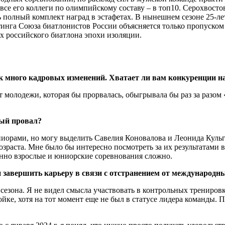
се его коллеги по олимпийскому составу – в топ10. Серохвостов
ть полный комплект наград в эстафетах. В нынешнем сезоне 25-ле
ейтинга Союза биатлонистов России объясняется только пропуско
х российского биатлона эпохи изоляции.
так много кадровых изменений. Хватает ли вам конкуренции 
ет молодежи, которая бы прорвалась, обыгрывала бы раз за разом
вый провал?
юниорами, но могу выделить Савелия Коновалова и Леонида Куль
озраста. Мне было бы интересно посмотреть за их результатами в
енно взрослые и юниорские соревнования сложно.
ли завершить карьеру в связи с отстранением от международ
езона. Я не видел смысла участвовать в контрольных тренировках
ойке, хотя на тот момент еще не был в статусе лидера команды. 