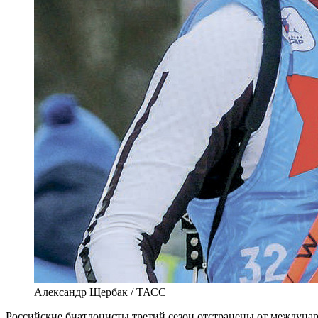
Александр Щербак / ТАСС
Р
оссийские биатлонисты третий сезон отстранены от междуна