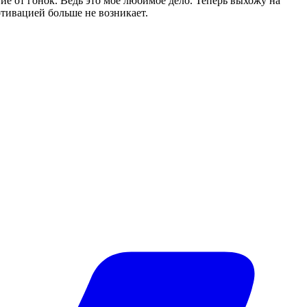
вие от гонок. Ведь это мое любимое дело. Теперь выхожу на
мотивацией больше не возникает.