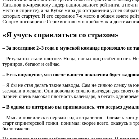
Латыпов по-прежнему лидер национального рейтинга, а почти в
место в спринте), а на Кубке мира до отстранения успел собра
которых стартует. И его скромное 7-е место в общем зачете р
Спорт» поговорил с Серохвостовым о проблемах и достижения
«Я учусь справляться со страхом»
– За последние 2–3 года в мужской команде произошло не 
– Результаты стали плотнее. Но да, новых лиц особенно нет. Н
турниров, бегают и сейчас.
– Есть ощущение, что после вашего поколения будет кадро
– Я бы не стал делать такие выводы. Сам не сильно слежу за 
заезжали в медали. Они довольно сильно выглядят для своего в
парней очень высокая плотность календаря, а бегать одноврем
– В одном из интервью вы признавались, что всерьез дума
– Мысли появились в первый год отстранения – ближе к концу с
старт спринтерской гонки, понимал: скорее всего, окажусь в тр
было тяжело.