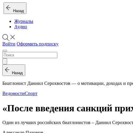
Назад
Журналы
Аудио
Войти
Оформить подписку
Назад
Биатлонист Даниил Серохвостов — о мотивации, доходах и пр
Ведомости
Спорт
«После введения санкций при
Один из лучших российских биатлонистов – Даниил Серохвост
Александр Пахомов