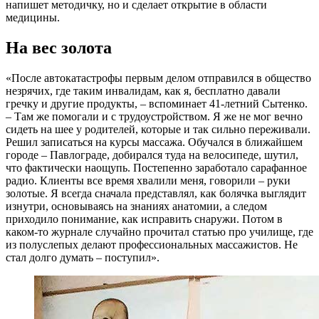
напишет методичку, но и сделает открытие в области
медицины.
На вес золота
«После автокатастрофы первым делом отправился в общество
незрячих, где таким инвалидам, как я, бесплатно давали
гречку и другие продукты, – вспоминает 41-летний Сытенко.
– Там же помогали и с трудоустройством. Я же не мог вечно
сидеть на шее у родителей, которые и так сильно переживали.
Решил записаться на курсы массажа. Обучался в ближайшем
городе – Павлограде, добирался туда на велосипеде, шутил,
что фактически наощупь. Постепенно заработало сарафанное
радио. Клиенты все время хвалили меня, говорили – руки
золотые. Я всегда сначала представлял, как болячка выглядит
изнутри, основываясь на знаниях анатомии, а следом
приходило понимание, как исправить снаружи. Потом в
каком-то журнале случайно прочитал статью про училище, где
из полуслепых делают профессиональных массажистов. Не
стал долго думать – поступил».