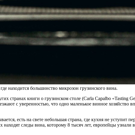
где находится большинство микрозон грузинского вина.
х странах книги о грузинском столе (Carla Capalbo «Tasting Geo
зжают с уверенностью, что одно маленькое винное хозяйство вп
ается, есть на свете небольшая страна, где кухня не уступит пе
х находят следы вина, которому 8 тысяч лет, европейцы узнали 