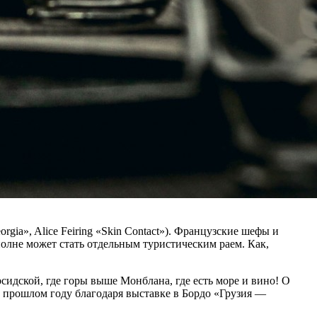
rgia», Alice Feiring «Skin Contact»). Французские шефы и
олне может стать отдельным туристическим раем. Как,
рсидской, где горы выше Монблана, где есть море и вино! О
в прошлом году благодаря выставке в Бордо «Грузия —