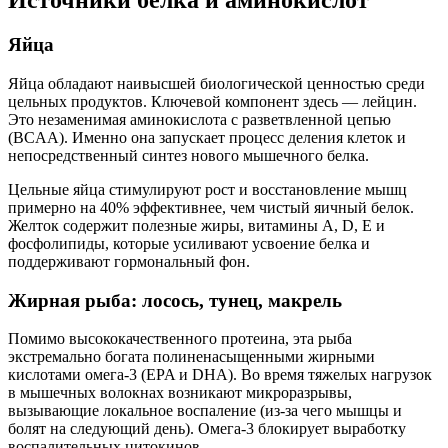
Источники белка и аминокислот
Яйца
Яйца обладают наивысшей биологической ценностью среди
цельных продуктов. Ключевой компонент здесь — лейцин.
Это незаменимая аминокислота с разветвленной цепью
(BCAA). Именно она запускает процесс деления клеток и
непосредственный синтез нового мышечного белка.
Цельные яйца стимулируют рост и восстановление мышц
примерно на 40% эффективнее, чем чистый яичный белок.
Желток содержит полезные жиры, витамины A, D, E и
фосфолипиды, которые усиливают усвоение белка и
поддерживают гормональный фон.
Жирная рыба: лосось, тунец, макрель
Помимо высококачественного протеина, эта рыба
экстремально богата полиненасыщенными жирными
кислотами омега-3 (EPA и DHA). Во время тяжелых нагрузок
в мышечных волокнах возникают микроразрывы,
вызывающие локальное воспаление (из-за чего мышцы и
болят на следующий день). Омега-3 блокирует выработку
воспалительных цитокинов.