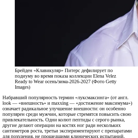
Брейден «Клавикуляр» Питерс дефилирует по
подиуму во время показа коллекции Elena Velez
Ready to Wear осень/зима-2026-2027 (Фото Getty
Images)
Н
абравший популярность термин «луксмаксинга» (от англ.
look — «внешность» и maxxing — «достижение максимума»)
означает радикальное улучшение внешности: он особенно
популярен среди мужчин, которые стремятся повысить свою
привлекательность. Одни колют пептиды с серого рынка,
другие делают операции на костях ног ради нескольких
сантиметров роста, третьи экспериментируют с препаратами
для похудения, не прошедшими клинических испытаний.