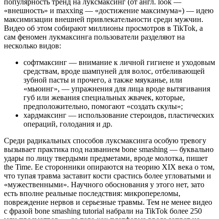
популярность тренд на луксмаксинг (от англ. look —
«внешность» и maxxing — «достижение максимума») — идею
максимизации внешней привлекательности среди мужчин.
Видео об этом собирают миллионы просмотров в TikTok, а
сам феномен лукмаксинга пользователи разделяют на
несколько видов:
софтмаксинг — внимание к личной гигиене и уходовым
средствам, вроде шампуней для волос, отбеливающей
зубной пасты и прочего, а также мяуканье, или
«мьюинг», — упражнения для лица вроде вытягивания
губ или жевания специальных жвачек, которые,
предположительно, помогают «создать скулы»;
хардмаксинг — использование стероидов, пластических
операций, голодания и др.
Среди радикальных способов луксмаксинга особую тревогу
вызывает практика под названием bone smashing — буквально
удары по лицу твердыми предметами, вроде молотка, пишет
the Time. Ее сторонники опираются на теорию XIX века о том,
что тупая травма заставит кости срастись более угловатыми и
«мужественными». Научного обоснования у этого нет, зато
есть вполне реальные последствия: микропереломы,
повреждение нервов и серьезные травмы. Тем не менее видео
с фразой bone smashing tutorial набрали на TikTok более 250