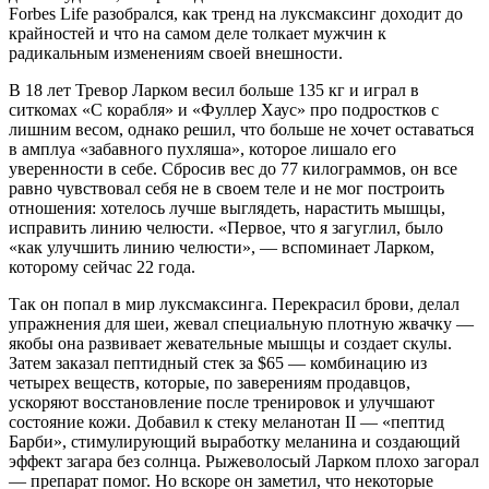
Forbes Life разобрался, как тренд на луксмаксинг доходит до
крайностей и что на самом деле толкает мужчин к
радикальным изменениям своей внешности.
В 18 лет Тревор Ларком весил больше 135 кг и играл в
ситкомах «С корабля» и «Фуллер Хаус» про подростков с
лишним весом, однако решил, что больше не хочет оставаться
в амплуа «забавного пухляша», которое лишало его
уверенности в себе. Сбросив вес до 77 килограммов, он все
равно чувствовал себя не в своем теле и не мог построить
отношения: хотелось лучше выглядеть, нарастить мышцы,
исправить линию челюсти. «Первое, что я загуглил, было
«как улучшить линию челюсти», — вспоминает Ларком,
которому сейчас 22 года.
Так он попал в мир луксмаксинга. Перекрасил брови, делал
упражнения для шеи, жевал специальную плотную жвачку —
якобы она развивает жевательные мышцы и создает скулы.
Затем заказал пептидный стек за $65 — комбинацию из
четырех веществ, которые, по заверениям продавцов,
ускоряют восстановление после тренировок и улучшают
состояние кожи. Добавил к стеку меланотан II — «пептид
Барби», стимулирующий выработку меланина и создающий
эффект загара без солнца. Рыжеволосый Ларком плохо загорал
— препарат помог. Но вскоре он заметил, что некоторые