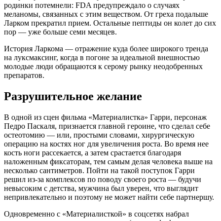
родинки потемнели: FDA предупреждало о случаях
меланомы, связанных с этим веществом. От греха подальше
Ларком прекратил прием. Остальные пептиды он колет до сих
пор — уже больше семи месяцев.
История Ларкома — отражение куда более широкого тренда
на луксмаксинг, когда в погоне за идеальной внешностью
молодые люди обращаются к серому рынку неодобренных
препаратов.
Разрушительное желание
В одной из сцен фильма «Материалистка» Гарри, персонаж
Педро Паскаля, признается главной героине, что сделал себе
остеотомию — или, простыми словами, хирургическую
операцию на костях ног для увеличения роста. Во время нее
кость ноги рассекается, а затем срастается благодаря
наложенным фиксаторам, тем самым делая человека выше на
несколько сантиметров. Пойти на такой поступок Гарри
решил из-за комплексов по поводу своего роста — будучи
невысоким с детства, мужчина был уверен, что выглядит
непривлекательно и поэтому не может найти себе партнершу.
Одновременно с «Материалисткой» в соцсетях набрал