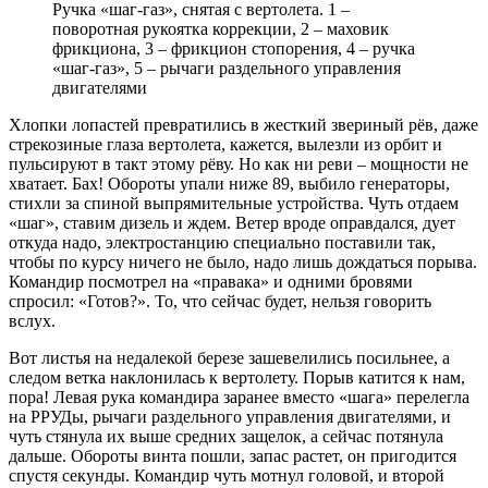
Ручка «шаг-газ», снятая с вертолета. 1 –
поворотная рукоятка коррекции, 2 – маховик
фрикциона, 3 – фрикцион стопорения, 4 – ручка
«шаг-газ», 5 – рычаги раздельного управления
двигателями
Хлопки лопастей превратились в жесткий звериный рёв, даже
стрекозиные глаза вертолета, кажется, вылезли из орбит и
пульсируют в такт этому рёву. Но как ни реви – мощности не
хватает. Бах! Обороты упали ниже 89, выбило генераторы,
стихли за спиной выпрямительные устройства. Чуть отдаем
«шаг», ставим дизель и ждем. Ветер вроде оправдался, дует
откуда надо, электростанцию специально поставили так,
чтобы по курсу ничего не было, надо лишь дождаться порыва.
Командир посмотрел на «правака» и одними бровями
спросил: «Готов?». То, что сейчас будет, нельзя говорить
вслух.
Вот листья на недалекой березе зашевелились посильнее, а
следом ветка наклонилась к вертолету. Порыв катится к нам,
пора! Левая рука командира заранее вместо «шага» перелегла
на РРУДы, рычаги раздельного управления двигателями, и
чуть стянула их выше средних защелок, а сейчас потянула
дальше. Обороты винта пошли, запас растет, он пригодится
спустя секунды. Командир чуть мотнул головой, и второй