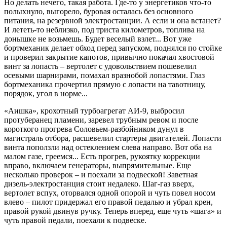
Но делать нечего, такая работа. Где-то у энергетиков что-то
полыхнуло, выгорело, буровая осталась без основного
питания, на резервной электростанции. А если и она встанет?
И лететь-то неблизко, под триста километров, топлива на
донышке не возьмешь. Будет веселый взлет... Вот уже
бортмеханик делает обход перед запуском, поднялся по стойке
и проверил закрытие капотов, привычно покачал хвостовой
винт за лопасть – вертолет с удовольствием пошевелил
осевыми шарнирами, помахал вразнобой лопастями. Глаз
бортмеханика прочертил прямую с лопасти на тавотницу,
порядок, угол в норме...
«Аишка», крохотный турбоагрегат АИ-9, выбросил
протуберанец пламени, заревел трубным ревом и после
короткого прогрева Соловьем-разбойником дунул в
магистраль отбора, расшевелил стартеры двигателей. Лопасти
винта поползли над остеклением слева направо. Вот оба на
малом газе, греемся... Есть прогрев, рукоятку коррекции
вправо, включаем генераторы, выпрямительные. Еще
несколько проверок – и поехали за подвеской! Заветная
дизель-электростанция стоит недалеко. Шаг-газ вверх,
вертолет вспух, оторвался одной опорой и чуть повел носом
влево – пилот придержал его правой педалью и убрал крен,
правой рукой двинув ручку. Теперь вперед, еще чуть «шага» и
чуть правой педали, поехали к подвеске.