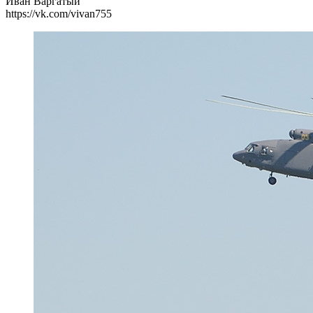
Иван Варгатый
https://vk.com/vivan755