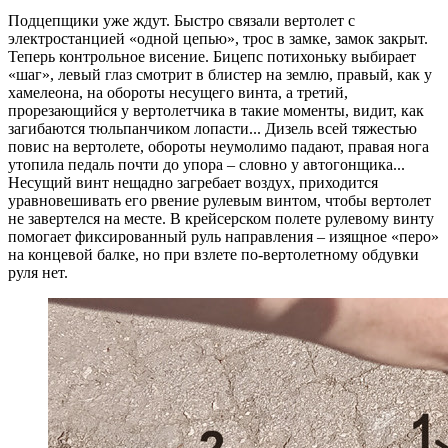
Подцепщики уже ждут. Быстро связали вертолет с
электростанцией «одной цепью», трос в замке, замок закрыт.
Теперь контрольное висение. Бицепс потихоньку выбирает
«шаг», левый глаз смотрит в блистер на землю, правый, как у
хамелеона, на обороты несущего винта, а третий,
прорезающийся у вертолетчика в такие моменты, видит, как
загибаются тюльпанчиком лопасти... Дизель всей тяжестью
повис на вертолете, обороты неумолимо падают, правая нога
утопила педаль почти до упора – словно у автогонщика...
Несущий винт нещадно загребает воздух, приходится
уравновешивать его рвение рулевым винтом, чтобы вертолет
не завертелся на месте. В крейсерском полете рулевому винту
помогает фиксированный руль направления – изящное «перо»
на концевой балке, но при взлете по-вертолетному обдувки
руля нет.