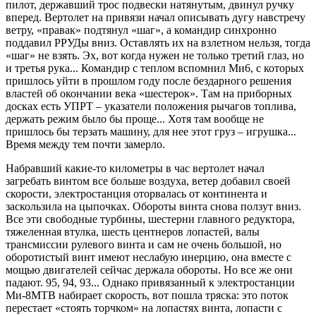
пилот, державший трос подвески натянутым, двинул ручку
вперед. Вертолет на привязи начал описывать дугу навстречу
ветру, «правак» подтянул «шаг», а командир синхронно
поддавил РРУДы вниз. Оставлять их на взлетном нельзя, тогда
«шаг» не взять. Эх, вот когда нужен не только третий глаз, но
и третья рука... Командир с теплом вспомнил Ми6, с которых
пришлось уйти в прошлом году после бездарного решения
властей об окончании века «шестерок». Там на приборных
досках есть УПРТ – указатели положения рычагов топлива,
держать режим было бы проще... Хотя там вообще не
пришлось бы терзать машину, для нее этот груз – игрушка...
Время между тем почти замерло.
Набравший какие-то километры в час вертолет начал
загребать винтом все больше воздуха, ветер добавил своей
скорости, электростанция оторвалась от континента и
заскользила на цыпочках. Обороты винта снова ползут вниз.
Все эти свободные турбины, шестерни главного редуктора,
тяжеленная втулка, шесть центнеров лопастей, валы
трансмиссии рулевого винта и сам не очень большой, но
оборотистый винт имеют неслабую инерцию, она вместе с
мощью двигателей сейчас держала обороты. Но все же они
падают. 95, 94, 93... Однако привязанный к электростанции
Ми-8МТВ набирает скорость, вот пошла тряска: это поток
перестает «стоять торчком» на лопастях винта, лопасти с