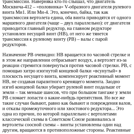
трансмиссии. Наверняка кто-то слышал, что двигатель
Москвича-412 – «половинка» V-образного двигателя рулевого
винта Ми1. Или Ми-4. Это, конечно, байка, так как
трансмиссия вертолета едина, оба винта приводятся от одного
маршевого двигателя (чаще – двух параллельно): от двигателя
приводится главный редуктор, на главном редукторе
установлен несущий винт (НВ), от него же тянется
трансмиссия к рулевому винту (РВ) – валы с парой
редукторов.
Назначение РВ очевидно: НВ вращается по часовой стрелке и
в этом же направлении отбрасывает воздух, а вертолет из-за
реакции стремится повернуться против часовой стрелки. РВ, с
помощью хитро изогнутой концевой балки «всунутый» в
плоскость несущего винта, компенсирует реактивный момент
НВ, не создавая паразитного кренящего момента. Заодно
изгиб концевой балки убирает рулевой винт подальше от
земли – так меньше шансов, что при большом тангаже у земли
РВ сломает лопасти о какие-нибудь препятствия. Но все же
такие случаи бывают, равно как бывают и повреждения валов,
и отказы промежуточного или хвостового редуктора... Это
одна из причин, по которой параллельно с вертолетами
классической схемы в Советском Союзе развивались и
вертолеты соосной схемы – винты установлены один над
другим, вращаются в противоположные стороны. Реактивные