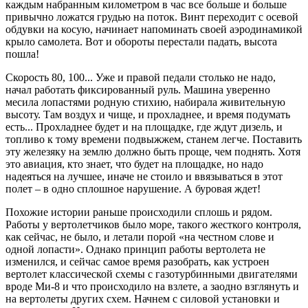
каждым набранным километром в час все больше и больше
привычно ложатся грудью на поток. Винт переходит с осевой
обдувки на косую, начинает напоминать своей аэродинамикой
крыло самолета. Вот и обороты перестали падать, высота
пошла!
Скорость 80, 100... Уже и правой педали столько не надо,
начал работать фиксированный руль. Машина уверенно
месила лопастями родную стихию, набирала живительную
высоту. Там воздух и чище, и прохладнее, и время подумать
есть... Прохладнее будет и на площадке, где ждут дизель, и
топливо к тому времени подвыжжем, станем легче. Поставить
эту железяку на землю должно быть проще, чем поднять. Хотя
это авиация, кто знает, что будет на площадке, но надо
надеяться на лучшее, иначе не стоило и ввязываться в этот
полет – в одно сплошное нарушение. А буровая ждет!
Похожие истории раньше происходили сплошь и рядом.
Работы у вертолетчиков было море, такого жесткого контроля,
как сейчас, не было, и летали порой «на честном слове и
одной лопасти». Однако принцип работы вертолета не
изменился, и сейчас самое время разобрать, как устроен
вертолет классической схемы с газотурбинными двигателями
вроде Ми-8 и что происходило на взлете, а заодно взглянуть и
на вертолеты других схем. Начнем с силовой установки и