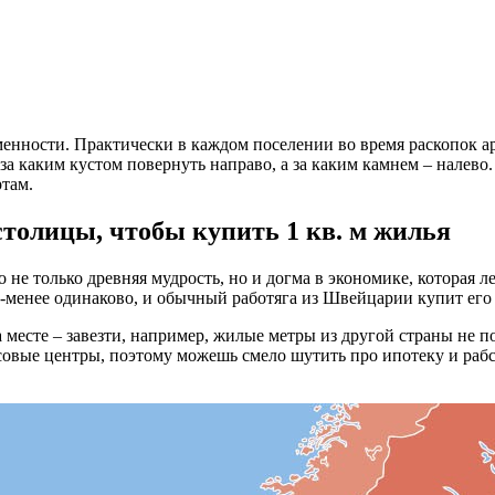
менности. Практически в каждом поселении во время раскопок а
, за каким кустом повернуть направо, а за каким камнем – налево
там.
столицы, чтобы купить 1 кв. м жилья
 Это не только древняя мудрость, но и догма в экономике, которая
е-менее одинаково, и обычный работяга из Швейцарии купит его
месте – завезти, например, жилые метры из другой страны не по
овые центры, поэтому можешь смело шутить про ипотеку и рабст