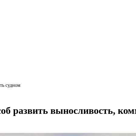
ть судном
соб развить выносливость, ко