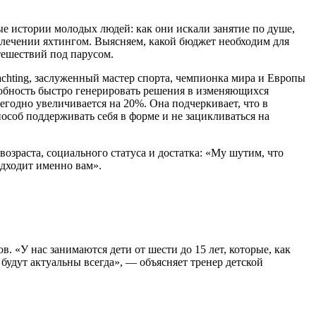
ые истории молодых людей: как они искали занятие по душе,
 увлечении яхтингом. Выясняем, какой бюджет необходим для
тешествий под парусом.
chting, заслуженный мастер спорта, чемпионка мира и Европы
собность быстро генерировать решения в изменяющихся
егодно увеличивается на 20%. Она подчеркивает, что в
особ поддерживать себя в форме и не зацикливаться на
озраста, социального статуса и достатка: «Му шутим, что
одходит именно вам».
. «У нас занимаются дети от шести до 15 лет, которые, как
 будут актуальны всегда», — объясняет тренер детской