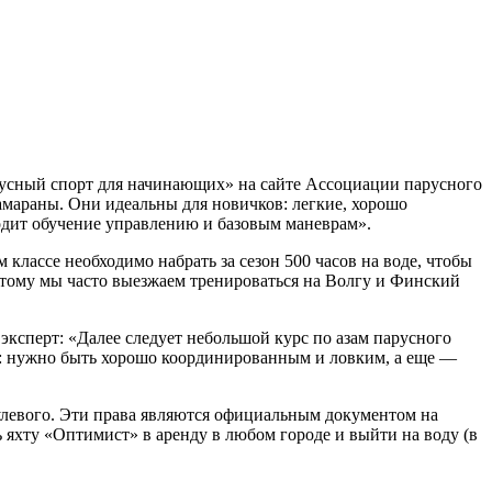
русный спорт для начинающих» на сайте Ассоциации парусного
амараны. Они идеальны для новичков: легкие, хорошо
одит обучение управлению и базовым маневрам».
лассе необходимо набрать за сезон 500 часов на воде, чтобы
Поэтому мы часто выезжаем тренироваться на Волгу и Финский
эксперт: «Далее следует небольшой курс по азам парусного
на: нужно быть хорошо координированным и ловким, а еще —
улевого. Эти права являются официальным документом на
ь яхту «Оптимист» в аренду в любом городе и выйти на воду (в