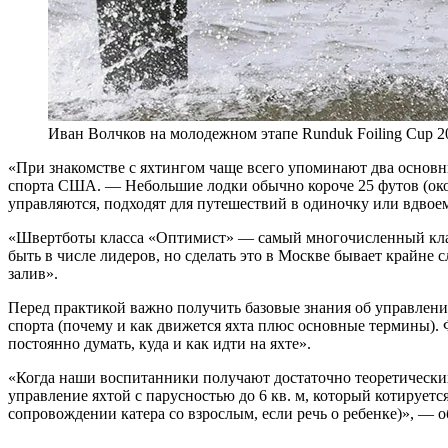
Иван Волчков на молодежном этапе Runduk Foiling Cup 2
«При знакомстве с яхтингом чаще всего упоминают два основн
спорта США. — Небольшие лодки обычно короче 25 футов (окол
управляются, подходят для путешествий в одиночку или вдво
«Швертботы класса «Оптимист» — самый многочисленный класс 
быть в числе лидеров, но сделать это в Москве бывает крайне
залив».
Перед практикой важно получить базовые знания об управлени
спорта (почему и как движется яхта плюс основные термины). 
постоянно думать, куда и как идти на яхте».
«Когда наши воспитанники получают достаточно теоретических
управление яхтой с парусностью до 6 кв. м, который котируетс
сопровождении катера со взрослым, если речь о ребенке)», — о