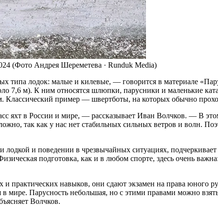
024 (Фото Андрея Шереметева · Runduk Media)
ых типа лодок: малые и килевые, — говорится в материале «Па
о 7,6 м). К ним относятся шлюпки, парусники и маленькие кат
ем. Классический пример — швертботы, на которых обычно прох
яхт в России и мире, — рассказывает Иван Волчков. — В этом к
 сложно, так как у нас нет стабильных сильных ветров и волн. 
и лодкой и поведении в чрезвычайных ситуациях, подчеркивает 
Физическая подготовка, как и в любом спорте, здесь очень важ
 и практических навыков, они сдают экзамен на права юного р
я в мире. Парусность небольшая, но с этими правами можно взят
бъясняет Волчков.