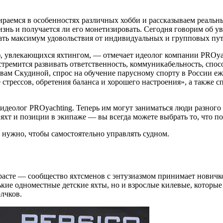
ираемся в особенностях различных хобби и рассказываем реальн
 жизнь и получается ли его монетизировать. Сегодня говорим об
учать максимум удовольствия от индивидуальных и групповых пу
), увлекающихся яхтингом, — отмечает идеолог компании PROya
тремится развивать ответственность, коммуникабельность, спо
вам Скудиной, спрос на обучение парусному спорту в России еж
трессов, обретения баланса и хорошего настроения», а также сп
деолог PROyachting. Теперь им могут заниматься люди разного в
 яхт и позиции в экипаже — вы всегда можете выбрать то, что п
о нужно, чтобы самостоятельно управлять судном.
расте — сообщество яхтсменов с энтузиазмом принимает новичков
нькие одноместные детские яхты, но и взрослые килевые, которые
лчков.