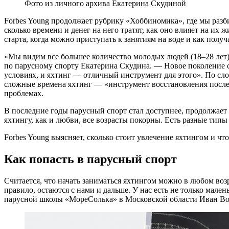
Фото из личного архива Екатерина Скудиной
F
orbes Young продолжает рубрику «Хоббиномика», где мы разб
сколько времени и денег на него тратят, как оно влияет на их
старта, когда можно приступать к занятиям на воде и как пол
«Мы видим все большее количество молодых людей (18–28 лет
по парусному спорту Екатерина Скудина. — Новое поколение с
условиях, и яхтинг — отличный инструмент для этого». По сло
сложные времена яхтинг — «инструмент восстановления после с
проблемах.
В последние годы парусный спорт стал доступнее, продолжает и
яхтингу, как и любви, все возрасты покорны. Есть разные типы
Forbes Young выясняет, сколько стоит увлечение яхтингом и чт
Как попасть в парусный спорт
Считается, что начать заниматься яхтингом можно в любом воз
правило, остаются с нами и дальше. У нас есть не только мале
парусной школы «МореСолька» в Московской области Иван Во