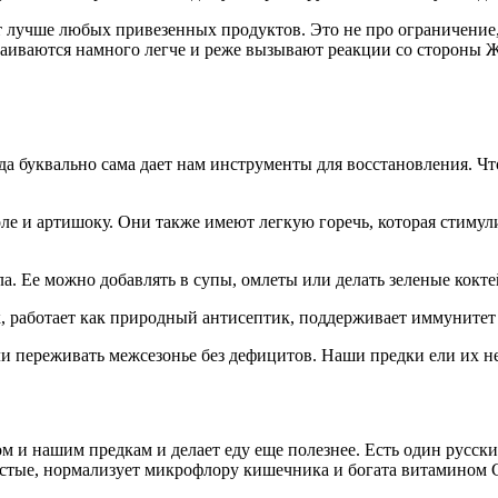
ает лучше любых привезенных продуктов. Это не про ограничение
сваиваются намного легче и реже вызывают реакции со стороны 
да буквально сама дает нам инструменты для восстановления. Ч
коле и артишоку. Они также имеют легкую горечь, которая стим
. Ее можно добавлять в супы, омлеты или делать зеленые кокте
к, работает как природный антисептик, поддерживает иммунитет
 переживать межсезонье без дефицитов. Наши предки ели их не 
м и нашим предкам и делает еду еще полезнее. Есть один русски
истые, нормализует микрофлору кишечника и богата витамином 