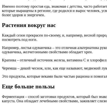
Именно поэтому простая еда, знакомая с детства, часто работ
которые выращены в регионе, где родился и вырос человек, у
более здоров и энергичен.
Растения вокруг нас
Каждый сезон прекрасен по-своему, и, например, весной приро
посмотреть под ноги.
Например, листья одуванчика – это отличная альтернатива ру
одуванчика, желчегонными свойствами обладает хрен.
Крапива – отличный источник железа, витамина С и хлорофилла
Черемша – дикий чеснок, или, как еще называют, медвежий лу
Это продукты, которые веками были частью рациона и помогали
Еще больше пользы
Ферментация – способ заготовки продуктов, который был знако
капуста. Она обладает лечебными свойствами, заживляет слиз