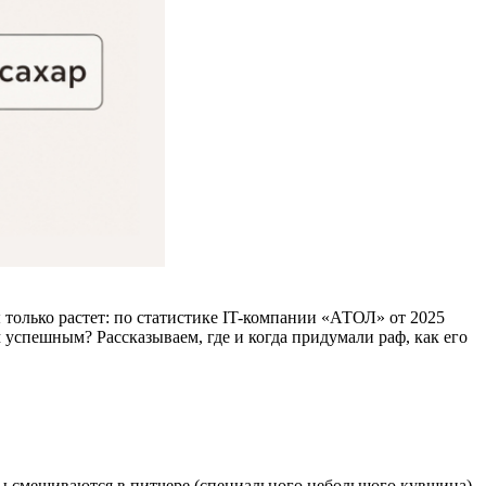
 только растет: по статистике IT-компании «АТОЛ» от 2025
 успешным? Рассказываем, где и когда придумали раф, как его
ты смешиваются в питчере (специального небольшого кувшина)