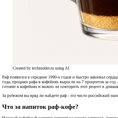
Created by techinsider.ru using AI
Р
аф появился в середине 1990-х годов и быстро завоевал серд
года, продажи рафа в кофейнях выросли на 7 процентов за год 
готовят в кофейнях и можно ли повторить этот рецепт в домаш
За рубежом вы вряд ли найдете раф - это чисто российский нап
Что за напиток раф-кофе?
Нежный кофейный напиток готовят на основе эспрессо, жирных