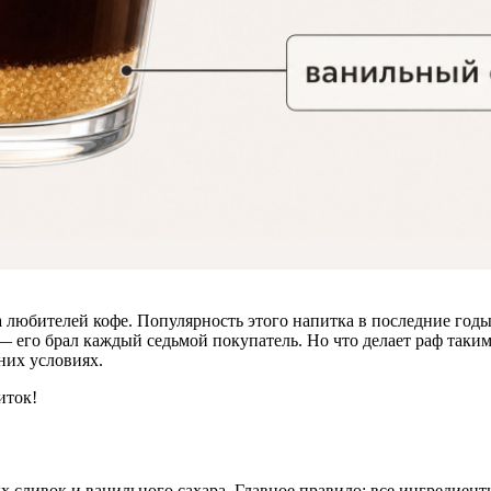
ца любителей кофе. Популярность этого напитка в последние годы
— его брал каждый седьмой покупатель. Но что делает раф таким
них условиях.
иток!
 сливок и ванильного сахара. Главное правило: все ингредиен