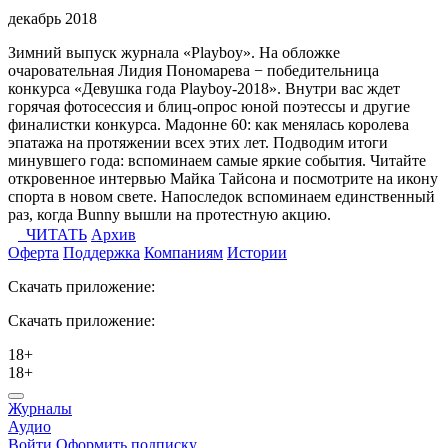
декабрь 2018
Зимний выпуск журнала «Playboy». На обложке
очаровательная Лидия Пономарева − победительница
конкурса «Девушка года Playboy-2018». Внутри вас ждет
горячая фотосессия и блиц-опрос юной поэтессы и другие
финалистки конкурса. Мадонне 60: как менялась королева
эпатажа на протяжении всех этих лет. Подводим итоги
минувшего года: вспоминаем самые яркие события. Читайте
откровенное интервью Майка Тайсона и посмотрите на икону
спорта в новом свете. Напоследок вспоминаем единственный
раз, когда Bunny вышли на протестную акцию.
ЧИТАТЬ
Архив
Оферта
Поддержка
Компаниям
Истории
Скачать приложение:
Скачать приложение:
18+
18+
Журналы
Аудио
Войти
Оформить подписку