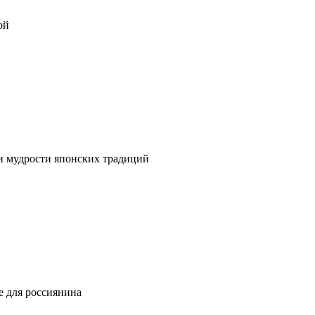
ой
 и мудрости японских традиций
е для россиянина