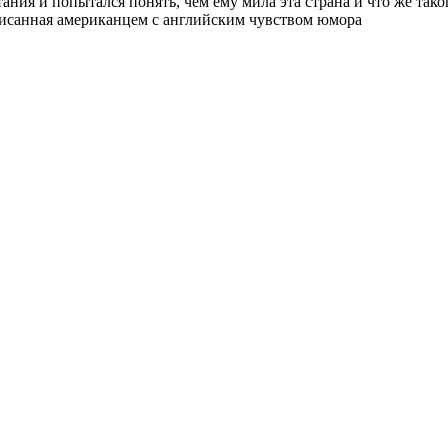
ния и попытался понять, чем ему мила эта страна и что же так
аписанная американцем с английским чувством юмора