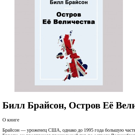
Билл Брайсон, Остров Её Вел
О книге
Брайсон — уроженец США, однако до 1995 года большую часть 