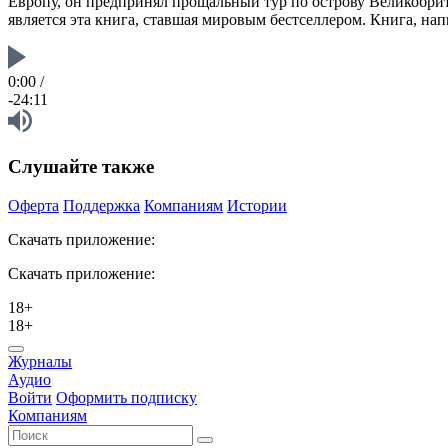
Европу, он предпринял прощальный тур по острову Великобрита
является эта книга, ставшая мировым бестселлером. Книга, н
0:00
/
-24:11
Слушайте также
Оферта
Поддержка
Компаниям
Истории
Скачать приложение:
Скачать приложение:
18+
18+
Журналы
Аудио
Войти
Оформить подписку
Компаниям