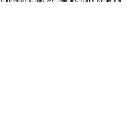
ого особенного в людях, ее населяющих. Итогом путешествия