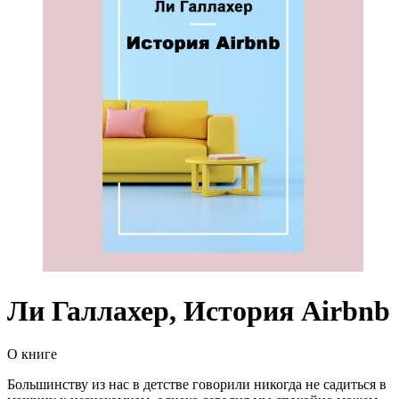
Ли Галлахер, История Airbnb
О книге
Большинству из нас в детстве говорили никогда не садиться в