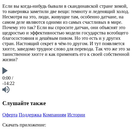
Если вы когда-нибудь бывали в скандинавской стране зимой,
то наверняка заметили две вещи: темноту и леденящий холод.
Несмотря на это, люди, живущие там, особенно датчане, на
самом деле являются одними из самых счастливых в мире.
Почему это так? Если вы спросите датчан, они объяснят это
щедростью и эффективностью модели государства всеобщего
благосостояния и дешёвым пивом. Но это есть и у других
стран. Настоящий секрет в чём-то другом. И тут появляется
хюгге, заведомо трудное слово для перевода. Так что же это за
таинственное хюгге и как применять его к своей собственной
жизни?
0:00
/
-14:22
Слушайте также
Оферта
Поддержка
Компаниям
Истории
Скачать приложение: