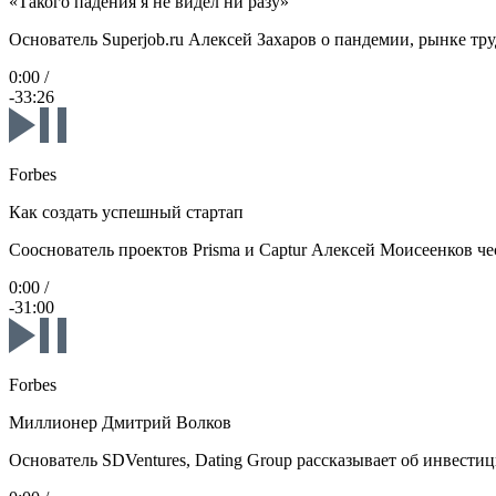
«Такого падения я не видел ни разу»
Основатель Superjob.ru Алексей Захаров о пандемии, рынке тру
0:00
/
-33:26
Forbes
Как создать успешный стартап
Сооснователь проектов Prisma и Captur Алексей Моисеенков че
0:00
/
-31:00
Forbes
Миллионер Дмитрий Волков
Основатель SDVentures, Dating Group рассказывает об инвести