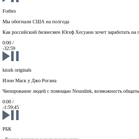
Forbes
Мы обогнали США на полгода
Как российский бизнесмен Юсеф Хесуани хочет заработать на п
0:00
/
-32:59
kiozk originals
Илон Маск у Джо Рогана
Чипирование людей с помощью Neuralink, возможность общатьс
0:00
/
-1:59:45
РБК