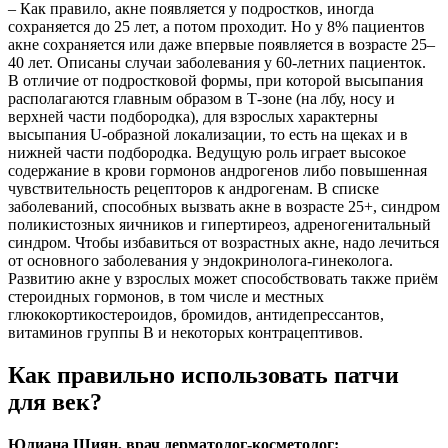
– Как правило, акне появляется у подростков, иногда
сохраняется до 25 лет, а потом проходит. Но у 8% пациентов
акне сохраняется или даже впервые появляется в возрасте 25–
40 лет. Описаны случаи заболевания у 60-летних пациенток.
В отличие от подростковой формы, при которой высыпания
располагаются главным образом в Т-зоне (на лбу, носу и
верхней части подбородка), для взрослых характерны
высыпания U-образной локализации, то есть на щеках и в
нижней части подбородка. Ведущую роль играет высокое
содержание в крови гормонов андрогенов либо повышенная
чувствительность рецепторов к андрогенам. В списке
заболеваний, способных вызвать акне в возрасте 25+, синдром
поликистозных яичников и гипертиреоз, адреногенитальный
синдром. Чтобы избавиться от возрастных акне, надо лечиться
от основного заболевания у эндокринолога-гинеколога.
Развитию акне у взрослых может способствовать также приём
стероидных гормонов, в том числе и местных
глюкокортикостероидов, бромидов, антидепрессантов,
витаминов группы В и некоторых контрацептивов.
Как правильно использовать патчи
для век?
Юлиана Шиян, врач дерматолог-косметолог: