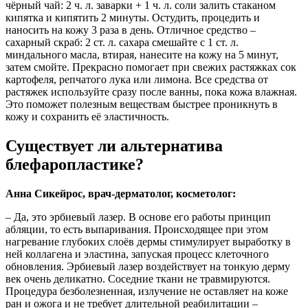
чёрный чай: 2 ч. л. заварки + 1 ч. л. соли залить стаканом
кипятка и кипятить 2 минуты. Остудить, процедить и
наносить на кожу 3 раза в день. Отличное средство –
сахарный скраб: 2 ст. л. сахара смешайте с 1 ст. л.
миндального масла, втирая, нанесите на кожу на 5 минут,
затем смойте. Прекрасно помогает при свежих растяжках сок
картофеля, репчатого лука или лимона. Все средства от
растяжек используйте сразу после ванны, пока кожа влажная.
Это поможет полезным веществам быстрее проникнуть в
кожу и сохранить её эластичность.
Существует ли альтернатива
блефаропластике?
Анна Сикейрос, врач-дерматолог, косметолог:
– Да, это эрбиевый лазер. В основе его работы принцип
абляции, то есть выпаривания. Происходящее при этом
нагревание глубоких слоёв дермы стимулирует выработку в
ней коллагена и эластина, запуская процесс клеточного
обновления. Эрбиевый лазер воздействует на тонкую дерму
век очень деликатно. Соседние ткани не травмируются.
Процедура безболезненная, излучение не оставляет на коже
ран и ожога и не требует длительной реабилитации –