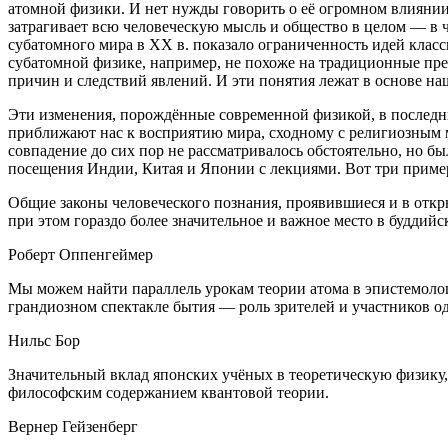
атомной физики. И нет нужды говорить о её огромном влиянии
затрагивает всю человеческую мысль и общество в целом — в 
субатомного мира в XX в. показало ограниченность идей клас
субатомной физике, например, не похоже на традиционные пред
причин и следствий явлений. И эти понятия лежат в основе на
Эти изменения, порождённые современной физикой, в последни
приближают нас к восприятию мира, сходному с религиозным 
совпадение до сих пор не рассматривалось обстоятельно, но 
посещения Индии, Китая и Японии с лекциями. Вот три приме
Общие законы человеческого познания, проявившиеся и в откр
при этом гораздо более значительное и важное место в буддий
Роберт Оппенгеймер
Мы можем найти параллель урокам теории атома в эпистемолог
грандиозном спектакле бытия — роль зрителей и участников о
Нильс Бор
Значительный вклад японских учёных в теоретическую физику,
философским содержанием квантовой теории.
Вернер Гейзенберг