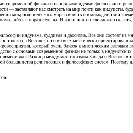
ми современной физики и основными идеями философии и религ
сти — заставляют нас смотреть на мир почти как индуисты, буд
лений микроскопического мира: свойств и взаимодействий элемен
м наиболее поразительны. И часто почти невозможно сказать, 
ософии индуизма, буддизма и даосизма. Все они состоят из мн
 не только на Востоке, но и во всех мистически ориентирован
ировосприятия, который очень близок к мистическим взглядам в
ство с основами современной физики не только в индуистских В
племени яки. Разница между мистицизмом Запада и Востока в то
ой большинства религиозных и философских систем. Поэтому дл
тно.