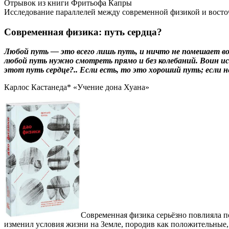
Отрывок из книги Фритьофа Капры
Исследование параллелей между современной физикой и вост
Современная физика: путь сердца?
Любой путь — это всего лишь путь, и ничто не помешает вои
любой путь нужно смотреть прямо и без колебаний. Воин исп
этот путь сердце?.. Если есть, то это хороший путь; если н
Карлос Кастанеда* «Учение дона Хуана»
Современная физика серьёзно повлияла по
изменил условия жизни на Земле, породив как положительные