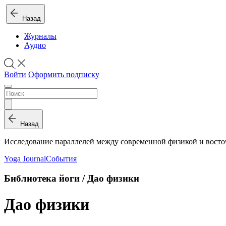
Назад
Журналы
Аудио
Войти
Оформить подписку
Назад
Исследование параллелей между современной физикой и вост
Yoga Journal
События
Библиотека йоги / Дао физики
Дао физики