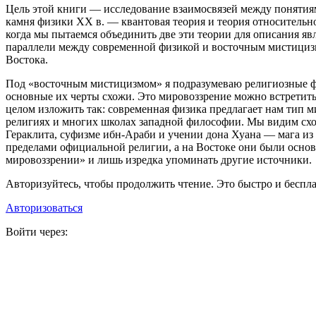
Цель этой книги — исследование взаимосвязей между понятия
камня физики XX в. — квантовая теория и теория относительно
когда мы пытаемся объединить две эти теории для описания яв
параллели между современной физикой и восточным мистицизмо
Востока.
Под «восточным мистицизмом» я подразумеваю религиозные фил
основные их черты схожи. Это мировоззрение можно встретить
целом изложить так: современная физика предлагает нам тип м
религиях и многих школах западной философии. Мы видим сход
Гераклита, суфизме ибн-Араби и учении дона Хуана — мага из 
пределами официальной религии, а на Востоке они были основ
мировоззрении» и лишь изредка упоминать другие источники.
Авторизуйтесь, чтобы продолжить чтение. Это быстро и беспла
Авторизоваться
Войти через: