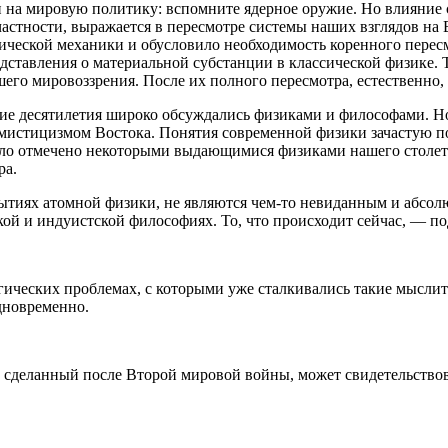
 на мировую политику: вспомните ядерное оружие. Но влияние 
частности, выражается в пересмотре системы наших взглядов на
сической механики и обусловило необходимость коренного пере
ставления о материальной субстанции в классической физике. Т
шего мировоззрения. После их полного пересмотра, естественно,
е десятилетия широко обсуждались физиками и философами. Но 
мистицизмом Востока. Понятия современной физики зачастую по
было отмечено некоторыми выдающимися физиками нашего столет
ра.
ытиях атомной физики, не являются чем-то невиданным и абсол
ской и индуистской философиях. То, что происходит сейчас, — 
ических проблемах, с которыми уже сталкивались такие мыслите
дновременно.
 сделанный после Второй мировой войны, может свидетельствов