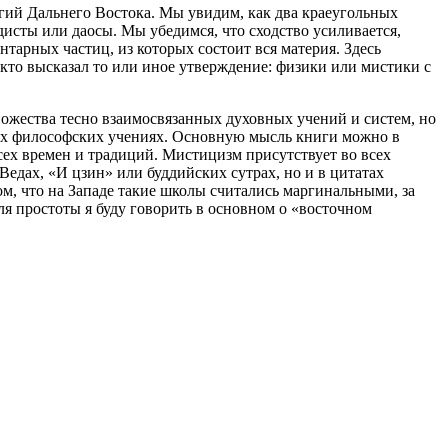
ий Дальнего Востока. Мы увидим, как два краеугольных
дисты или даосы. Мы убедимся, что сходство усиливается,
тарных частиц, из которых состоит вся материя. Здесь
кто высказал то или иное утверждение: физики или мистики с
ожества тесно взаимосвязанных духовных учений и систем, но
ных философских учениях. Основную мысль книги можно в
сех времен и традиций. Мистицизм присутствует во всех
едах, «И цзин» или буддийских сутрах, но и в цитатах
м, что на Западе такие школы считались маргинальными, за
я простоты я буду говорить в основном о «восточном