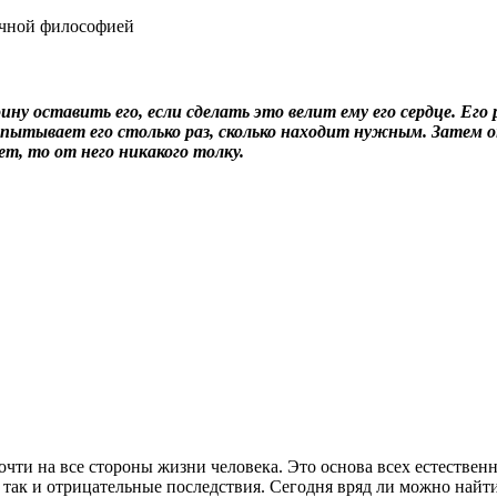
очной философией
ну оставить его, если сделать это велит ему его сердце. Ег
ытывает его столько раз, сколько находит нужным. Затем он 
ет, то от него никакого толку.
чти на все стороны жизни человека. Это основа всех естествен
, так и отрицательные последствия. Сегодня вряд ли можно на