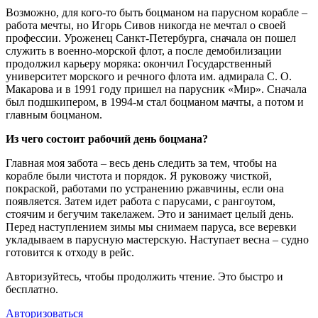
В
озможно, для кого-то быть боцманом на парусном корабле –
работа мечты, но Игорь Сивов никогда не мечтал о своей
профессии. Уроженец Санкт-Петербурга, сначала он пошел
служить в военно-морской флот, а после демобилизации
продолжил карьеру моряка: окончил Государственный
университет морского и речного флота им. адмирала С. О.
Макарова и в 1991 году пришел на парусник «Мир». Сначала
был подшкипером, в 1994-м стал боцманом мачты, а потом и
главным боцманом.
Из чего состоит рабочий день боцмана?
Главная моя забота – весь день следить за тем, чтобы на
корабле были чистота и порядок. Я руковожу чисткой,
покраской, работами по устранению ржавчины, если она
появляется. Затем идет работа с парусами, с рангоутом,
стоячим и бегучим такелажем. Это и занимает целый день.
Перед наступлением зимы мы снимаем паруса, все веревки
укладываем в парусную мастерскую. Наступает весна – судно
готовится к отходу в рейс.
Авторизуйтесь, чтобы продолжить чтение. Это быстро и
бесплатно.
Авторизоваться