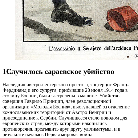
1
Случилось сараевское убийство
Наследник австро-венгерского престола, эрцгерцог Франц-
Фердинанд и его супруга, прибывшие 28 июня 1914 года в
столицу Боснии, были застрелены в машине. Убийство
совершил Гаврило Принцип, член революционной
организации «Молодая Босния», выступавшей за отделение
южнославянских территорий от Австро-Венгрии и
присоединение к Сербии. Случившееся стало поводом для
европейских стран, между которыми накопились
противоречия, предъявить друг другу ультиматумы, и в
результате началась Первая мировая война.