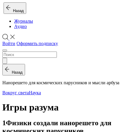
Назад
Журналы
Аудио
Войти
Оформить подписку
Назад
Нанорешето для космических парусников и мысли арбуза
Вокруг света
Наука
Игры разума
1
Физики создали нанорешето для
космических парусников