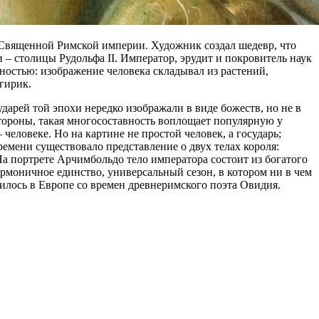
а Священной Римской империи. Художник создал шедевр, что
 – столицы Рудольфа II. Император, эрудит и покровитель наук
ностью: изображение человека складывал из растений,
гирик.
ударей той эпохи нередко изображали в виде божеств, но не в
стороны, такая многосоставность воплощает популярную у
человеке. Но на картине не простой человек, а государь;
емени существовало представление о двух телах короля:
а портрете Арчимбольдо тело императора состоит из богатого
рмоничное единство, универсальный сезон, в котором ни в чем
нилось в Европе со времен древнеримского поэта Овидия.