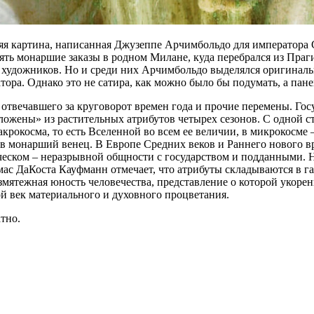
едняя картина, написанная Джузеппе Арчимбольдо для император
ять монаршие заказы в родном Милане, куда перебрался из Праги
и художников. Но и среди них Арчимбольдо выделялся оригиналь
ра. Однако это не сатира, как можно было бы подумать, а пане
, отвечавшего за круговорот времен года и прочие перемены. Гос
сложены» из растительных атрибутов четырех сезонов. С одной 
окосма, то есть Вселенной во всем ее величии, в микрокосме – 
в монарший венец. В Европе Средних веков и Раннего нового вр
еском – неразрывной общности с государством и подданными. Н
ас ДаКоста Кауфманн отмечает, что атрибуты складываются в га
езмятежная юность человечества, представление о которой укоре
й век материального и духовного процветания.
тно.