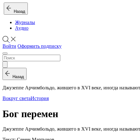
Назад
Журналы
Аудио
Войти
Оформить подписку
Назад
Джузеппе Арчимбольдо, жившего в XVI веке, иногда называю
Вокруг света
История
Бог перемен
Джузеппе Арчимбольдо, жившего в XVI веке, иногда называют 
Текст: Семен Мартынов