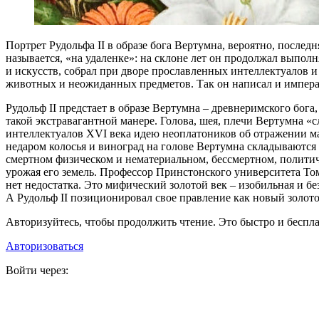
П
ортрет Рудольфа II в образе бога Вертумна, вероятно, посл
называется, «на удаленке»: на склоне лет он продолжал выполн
и искусств, собрал при дворе прославленных интеллектуалов 
животных и неожиданных предметов. Так он написал и императо
Рудольф II предстает в образе Вертумна – древнеримского бога
такой экстравагантной манере. Голова, шея, плечи Вертумна «
интеллектуалов XVI века идею неоплатоников об отражении макр
недаром колосья и виноград на голове Вертумна складываются 
смертном физическом и нематериальном, бессмертном, политич
урожая его земель. Профессор Принстонского университета Том
нет недостатка. Это мифический золотой век – изобильная и б
А Рудольф II позиционировал свое правление как новый золото
Авторизуйтесь, чтобы продолжить чтение. Это быстро и беспла
Авторизоваться
Войти через: