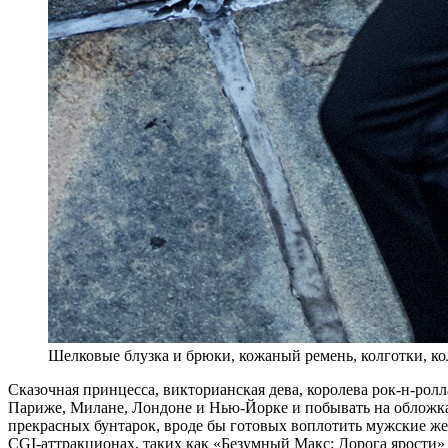
Шелковые блузка и брюки, кожаный ремень, колготки, колье
C
казочная принцесса, викторианская дева, королева рок‑н-рол
Париже, Милане, Лондоне и Нью-Йорке и побывать на обложках 
прекрасных бунтарок, вроде бы готовых воплотить мужские ж
CGI‑аттракционах, таких как «Безумный Макс: Дорога ярости»