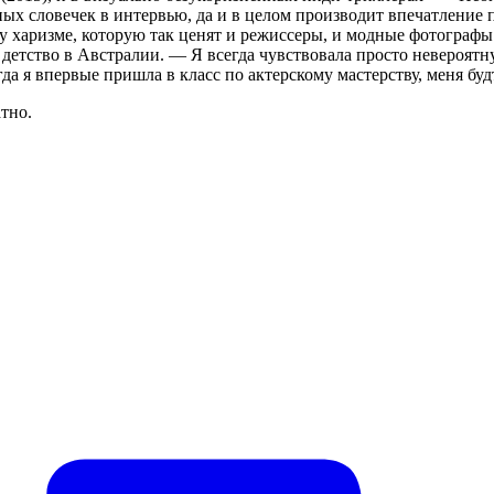
ных словечек в интервью, да и в целом производит впечатление 
ьзу харизме, которую так ценят и режиссеры, и модные фотограф
етство в Австралии. — Я всегда чувствовала просто невероятную
огда я впервые пришла в класс по актерскому мастерству, меня бу
тно.