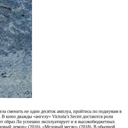
.
ела сменить не один десяток амплуа, пройтись по подиумам в
 кино дважды «ангелу» Victoria’s Secret достаются роли
от образ Ли успешно эксплуатирует и в высокобюджетных
новый демон» (2016), «Медовый месяц» (2018). В обычной