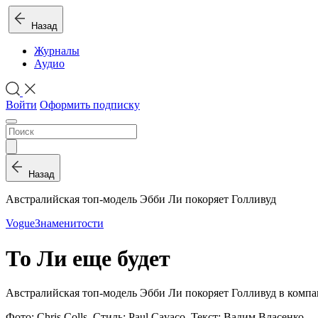
Назад
Журналы
Аудио
Войти
Оформить подписку
Назад
Австралийская топ-модель Эбби Ли покоряет Голливуд
Vogue
Знаменитости
То Ли еще будет
Австралийская топ-модель Эбби Ли покоряет Голливуд в комп
Фото: Chris Colls. Стиль: Paul Cavaco. Текст: Вадим Власенко