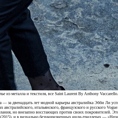
 из металла и текстиля, все Saint Laurent By Anthony Vaccarello
ла — за двенадцать лет модной карьеры австралийка Эбби Ли усп
австралийского, итальянского, французского и русского Vogue. В
елания, но внезапно восстающих против своих покровителей. Эт
 (2015), и в визуально безукоризненных инди-триллерах — «Нео