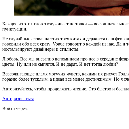
К
аждое из этих слов заслуживает не точки — восклицательного
пунктуации.
Не случайные слова: на этих трех китах и держится наш февра
говорили обо всех сразу; Vogue говорит о каждой из нас. Да и
ностальгируют дизайнеры и стилисты.
Любовь. Все мы внезапно вспоминаем про нее в середине февра
цветы. Ну или не сыпятся. И не дарят. И нет тогда любви?
Всесожигающее пламя могучих чувств, какими их рисует Голлив
гораздо более тусклым, а идеал все менее достижимым. Но я сч
Авторизуйтесь, чтобы продолжить чтение. Это быстро и беспла
Авторизоваться
Войти через: