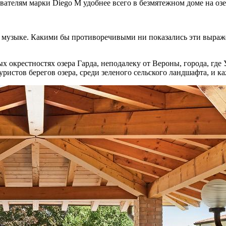
ателям марки Diego M удобнее всего в безмятежном доме на озе
 музыке. Какими бы противоречивыми ни показались эти выраже
х окрестностях озера Гарда, неподалеку от Вероны, города, где
уристов берегов озера, среди зеленого сельского ландшафта, и к