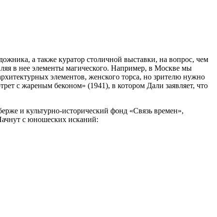
ожника, а также куратор столичной выставки, на вопрос, чем
вляя в нее элементы магического. Например, в Москве мы
архитектурных элементов, женского торса, но зрителю нужно
трет с жареным беконом» (1941), в котором Дали заявляет, что
берже и культурно-исторический фонд «Связь времен»,
Начнут с юношеских исканий: