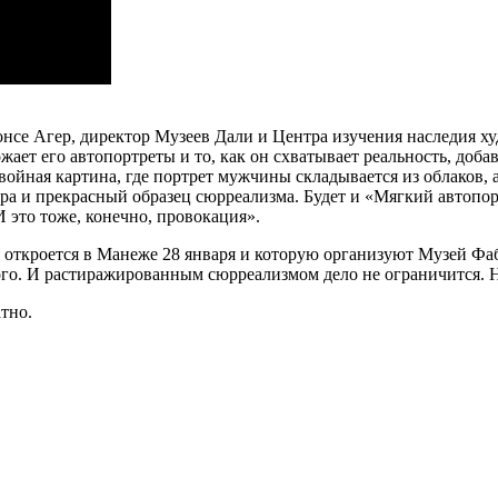
нсе Агер, директор Музеев Дали и Центра изучения наследия худ
ает его автопортреты и то, как он схватывает реальность, доба
ойная картина, где портрет мужчины складывается из облаков, 
игра и прекрасный образец сюрреализма. Будет и «Мягкий автопор
И это тоже, конечно, провокация».
я откроется в Манеже 28 января и которую организуют Музей Фа
того. И растиражированным сюрреализмом дело не ограничится. 
тно.