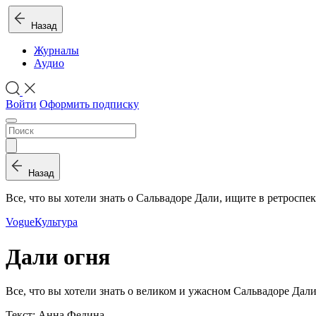
Назад
Журналы
Аудио
Войти
Оформить подписку
Назад
Все, что вы хотели знать о Сальвадоре Дали, ищите в ретросп
Vogue
Культура
Дали огня
Все, что вы хотели знать о великом и ужасном Сальвадоре Да
Текст: Анна Федина