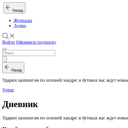
Назад
Журналы
Аудио
Войти
Оформить подписку
Назад
Ударьте шо­пин­гом по осен­ней хандре: в бу­ти­ках вас ждут но­вые
Vogue
Дневник
Ударьте шо­пин­гом по осен­ней хандре: в бу­ти­ках вас ждут но­вые