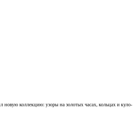
но­вую кол­лек­цию: узо­ры на зо­ло­тых ча­сах, коль­цах и ку­ло­