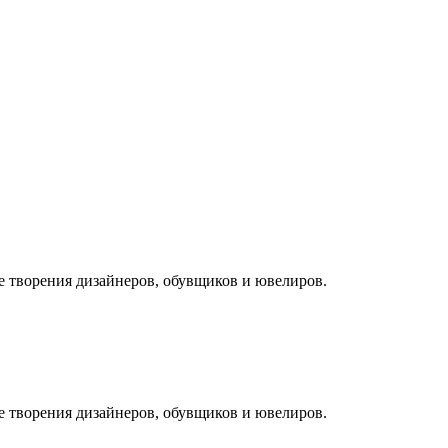
 тво­ре­ния ди­зай­не­ров, обув­щи­ков и ювелиров.
 тво­ре­ния ди­зай­не­ров, обув­щи­ков и ювелиров.