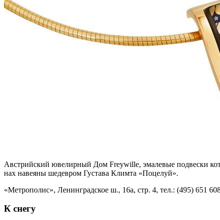
Австрий­ский юве­лир­ный Дом Freywille, эмале­вые под­вес­ки ко­то­
нах на­ве­я­ны ше­дев­ром Густава Климта «Поцелуй».
«Метропо­лис», Ленинград­ское ш., 16а, стр. 4, тел.: (495) 651 60
К снегу