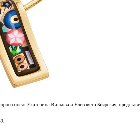
ро­го но­сят Екатери­на Вилкова и Елизаве­та Боярская, пред­ста­вил 
89.