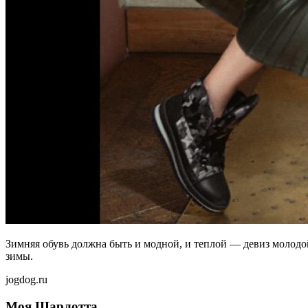
Зимняя обувь долж­на быть и мод­ной, и теп­лой — де­виз мо­ло­дой 
зимы.
jogdog.ru
Моя Шарлотта