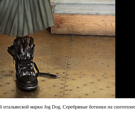
ита­льян­ской мар­ки Jog Dog. Серебря­ные бо­тин­ки на син­те­поне 