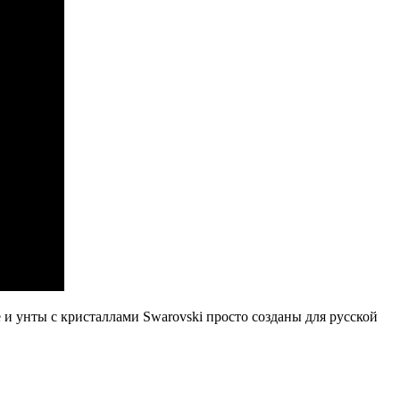
и унты с кри­стал­ла­ми Swarovski про­сто со­зда­ны для рус­ской