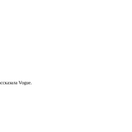
­ска­за­ла Vogue.