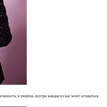
н­ность, я уве­ре­на, внут­ри каж­дая из нас хо­чет оста­вать­ся