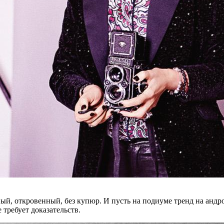
, от­кро­вен­ный, без ку­пюр. И пусть на по­ди­у­ме тренд на ан­дро­ги
е тре­бу­ет доказательств.