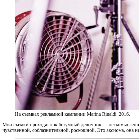
На съем­ках ре­клам­ной кам­па­нии Marina Rinaldi, 2016.
Мои съем­ки про­хо­дят как безум­ный де­вич­ник — лег­ко­мыс­лен­ный
чув­ствен­ной, со­блаз­ни­тель­ной, рос­кош­ной. Это ак­си­о­ма, она н