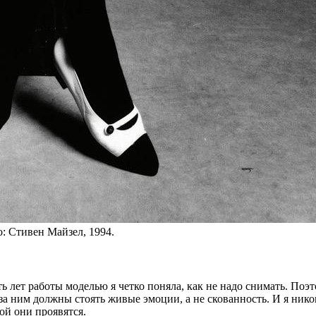
то: Стивен Майзел, 1994.
ь лет ра­бо­ты мо­де­лью я чет­ко по­ня­ла, как не надо сни­мать. Поэто
а ним долж­ны сто­ять жи­вые эмо­ции, а не ско­ван­ность. И я ни­ко
то­рой они проявятся.