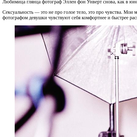
Любимица глян­ца фо­то­граф Эллен фон Унверт сно­ва, как в юно­сти,
Сексуаль­ность — это не про го­лое тело, это про чув­ства. Мои мо­д
фо­то­гра­фом де­вуш­ки чув­ству­ют себя ком­форт­нее и быст­рее р