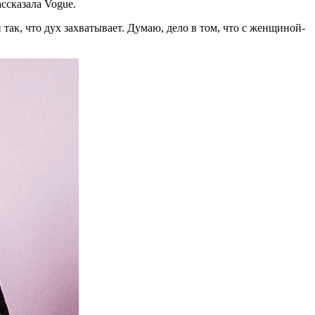
­ска­за­ла Vogue.
 так, что дух за­хва­ты­ва­ет. Думаю, дело в том, что с жен­щи­ной-