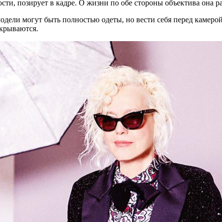
 по­зи­ру­ет в кад­ре. О жиз­ни по обе сто­ро­ны объ­ек­ти­ва она рас
е­ли мо­гут быть пол­но­стью оде­ты, но ве­сти себя пе­ред ка­ме­рой
аскрываются.