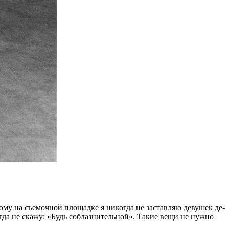
му на съе­моч­ной пло­щад­ке я ни­ко­гда не за­став­ляю де­ву­шек де­
­гда не ска­жу: «Будь со­блаз­ни­тель­ной». Такие вещи не нуж­но