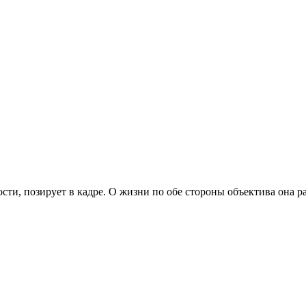
 по­зи­ру­ет в кад­ре. О жиз­ни по обе сто­ро­ны объ­ек­ти­ва она рас