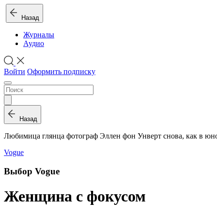
Назад
Журналы
Аудио
Войти
Оформить подписку
Назад
Любимица глян­ца фо­то­граф Эллен фон Унверт сно­ва, как в юно­сти,
Vogue
Выбор Vogue
Женщина с фокусом