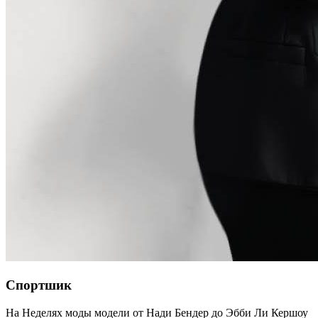
Спортшик
На Неделях моды модели от Нади Бендер до Эбби Ли Кершоу