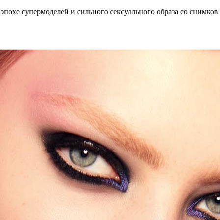
по­хе су­пер­мо­де­лей и силь­но­го сек­су­аль­но­го об­ра­за со сним­