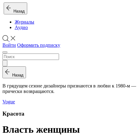
Назад
Журналы
Аудио
Войти
Оформить подписку
Назад
В гря­ду­щем се­зоне ди­зай­не­ры при­зна­ют­ся в люб­ви к 1980‑м — э
при­чес­ки возвращаются.
Vogue
Красота
Власть женщины