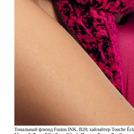
Тональ­ный флю­ид Fusion INK, B20; хай­лай­тер Touche Éclat,