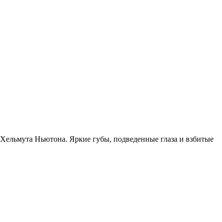
ков Хельму­та Ньюто­на. Яркие губы, под­ве­ден­ные гла­за и взби­тые