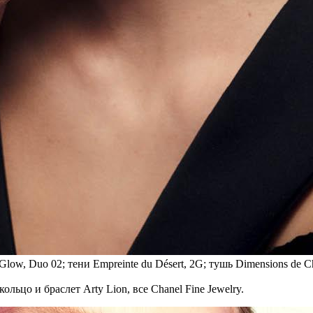
Glow, Duo 02; тени Empreinte du Désert, 2G; тушь Dimensions de Cha
коль­цо и брас­лет Arty Lion, все Chanel Fine Jewelry.