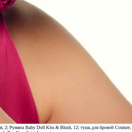
 2; Ру­мя­на Baby Doll Kiss & Blush, 12; тушь для бро­вей Couture, 