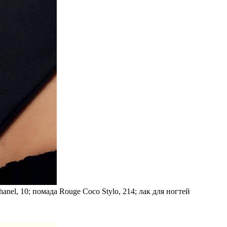
nel, 10; по­ма­да Rouge Coco Stylo, 214; лак для ног­тей