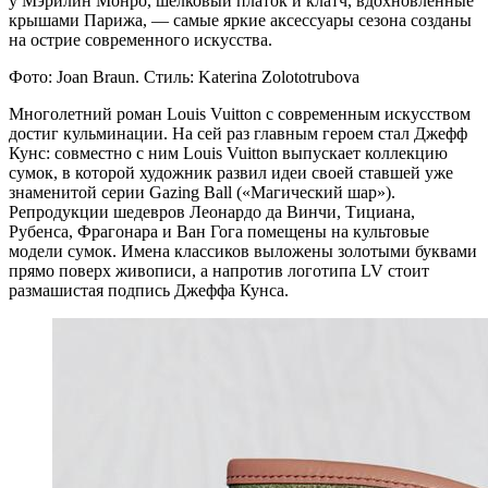
у Мэрилин Монро, шелковый платок и клатч, вдохновленные
крышами Парижа, — самые яркие аксессуары сезона созданы
на острие современного искусства.
Фото: Joan Braun. Стиль: Katerina Zolototrubova
Многолетний роман Louis Vuitton с современным искусством
достиг кульминации. На сей раз главным героем стал Джефф
Кунс: совместно с ним Louis Vuitton выпускает коллекцию
сумок, в которой художник развил идеи своей ставшей уже
знаменитой серии Gazing Ball («Магический шар»).
Репродукции шедевров Леонардо да Винчи, Тициана,
Рубенса, Фрагонара и Ван Гога помещены на культовые
модели сумок. Имена классиков выложены золотыми буквами
прямо поверх живописи, а напротив логотипа LV стоит
размашистая подпись Джеффа Кунса.