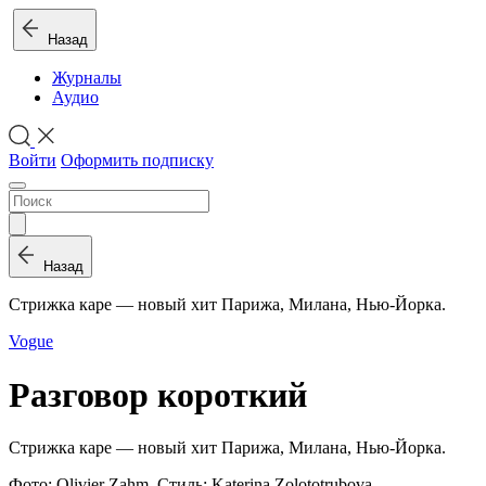
Назад
Журналы
Аудио
Войти
Оформить подписку
Назад
Стриж­ка ка­ре — но­вый хит Па­ри­жа, Ми­ла­на, Нью-Йорка.
Vogue
Разговор короткий
Стриж­ка ка­ре — но­вый хит Па­ри­жа, Ми­ла­на, Нью-Йорка.
Фото: Olivier Zahm. Стиль: Katerina Zolototrubova.