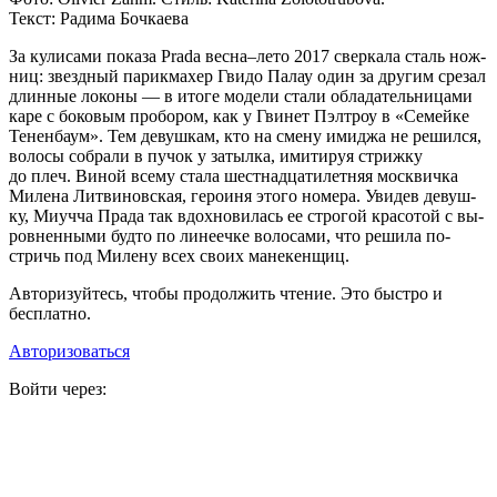
Текст: Радима Бочкаева
За ку­ли­са­ми по­ка­за Prada вес­на–ле­то 2017 свер­ка­ла сталь нож­
ниц: звезд­ный па­рик­ма­хер Гви­до Па­лау один за дру­гим сре­зал
длин­ные ло­ко­ны — в ито­ге мо­де­ли ста­ли об­ла­да­тель­ни­ца­ми
ка­ре с бо­ко­вым про­бо­ром, как у Гви­нет Пэл­т­роу в «Се­мей­ке
Те­нен­ба­ум». Тем де­вуш­кам, кто на сме­ну ими­джа не ре­шил­ся,
во­ло­сы со­бра­ли в пу­чок у за­тыл­ка, ими­ти­руя стриж­ку
до плеч. Ви­ной все­му ста­ла шест­на­дца­ти­лет­няя моск­вич­ка
Ми­ле­на Лит­ви­нов­ская, ге­ро­и­ня это­го но­ме­ра. Уви­дев де­вуш­
ку, Ми­уч­ча Пра­да так вдох­но­ви­лась ее стро­гой кра­со­той с вы­
ров­нен­ны­ми буд­то по ли­не­еч­ке во­ло­са­ми, что ре­ши­ла по­
стричь под Ми­ле­ну всех сво­их ма­некенщиц.
Авторизуйтесь, чтобы продолжить чтение. Это быстро и
бесплатно.
Авторизоваться
Войти через: