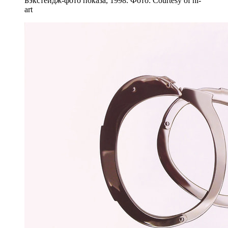
Бэкстейдж-фото показа, 1998. Фото: Courtesy of hl-
art