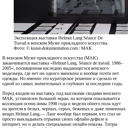
Экспозиция выставки Helmut Lang Séance De
Travail в венском Музее прикладного искусства.
Фото: © kunst-dokumentation.com / MAK
В
венском Музее прикладного искусства (MAK)
заканчивается выставка «Helmut Lang. Séance de travail. 1986–
2005», посвященная наследию выдающегося венского
модельера, где нет ни одного манекена и вообще почти нет
одежды. Но именно это кураторское решение и сделало ее
одной из самых значительных и глубоких за последние годы.
Перед входом на выставку, под высокими сводами венского
MAK, установлен большой экран, на котором показывается
коллекция осени-зимы 1998 года и модели обоего пола идут
на зрителя в белых, черных, серых, бежевых и даже лимонных
вещах Helmut Lang,— Ланг вообще был первым, кто стал не
просто выкладывать отрывки своих офлайн-дефиле в
интернет, но и делать специальные онлайн-показы. Титры