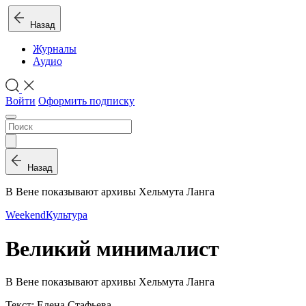
Назад
Журналы
Аудио
Войти
Оформить подписку
Назад
В Вене показывают архивы Хельмута Ланга
Weekend
Культура
Великий минималист
В Вене показывают архивы Хельмута Ланга
Текст: Елена Стафьева