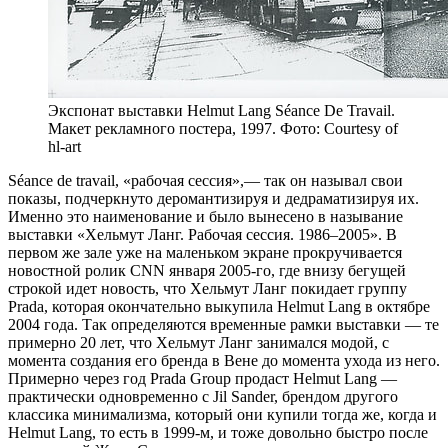
Экспонат выставки Helmut Lang Séance De Travail.
Макет рекламного постера, 1997. Фото: Courtesy of
hl-art
Séance de travail, «рабочая сессия»,— так он называл свои
показы, подчеркнуто деромантизируя и дедраматизируя их.
Именно это наименование и было вынесено в называние
выставки «Хельмут Ланг. Рабочая сессия. 1986–2005». В
первом же зале уже на маленьком экране прокручивается
новостной ролик CNN января 2005-го, где внизу бегущей
строкой идет новость, что Хельмут Ланг покидает группу
Prada, которая окончательно выкупила Helmut Lang в октябре
2004 года. Так определяются временные рамки выставки — те
примерно 20 лет, что Хельмут Ланг занимался модой, с
момента создания его бренда в Вене до момента ухода из него.
Примерно через год Prada Group продаст Helmut Lang —
практически одновременно с Jil Sander, брендом другого
классика минимализма, который они купили тогда же, когда и
Helmut Lang, то есть в 1999-м, и тоже довольно быстро после