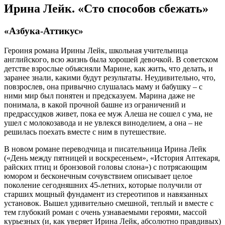
Ирина Лейк. «Сто способов сбежать»
«Азбука-Аттикус»
Героиня романа Ирины Лейк, школьная учительница
английского, всю жизнь была хорошей девочкой. В советском
детстве взрослые объясняли Марине, как жить, что делать, и
заранее знали, какими будут результаты. Неудивительно, что,
повзрослев, она привычно слушалась маму и бабушку – с
ними мир был понятен и предсказуем. Марина даже не
понимала, в какой прочной башне из ограничений и
предрассудков живет, пока ее муж Алеша не сошел с ума, не
ушел с молокозавода и не увлекся виноделием, а она – не
решилась поехать вместе с ним в путешествие.
В новом романе переводчица и писательница Ирина Лейк
(«День между пятницей и воскресеньем», «История Аптекаря,
райских птиц и бронзовой головы слона») с потрясающим
юмором и бесконечным сочувствием описывает целое
поколение сегодняшних 45-летних, которые получили от
старших мощный фундамент из стереотипов и навязанных
установок. Вышел удивительно смешной, теплый и вместе с
тем глубокий роман с очень узнаваемыми героями, массой
курьезных (и, как уверяет Ирина Лейк, абсолютно правдивых)