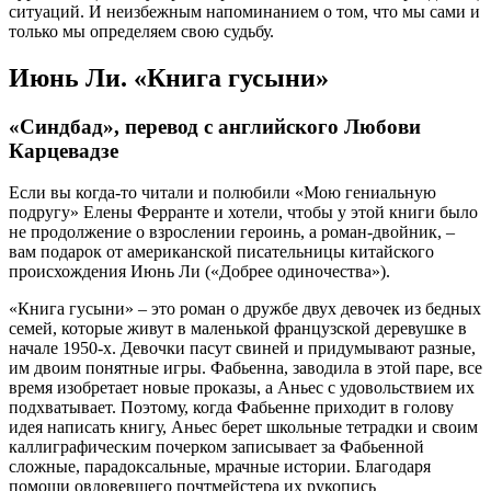
ситуаций. И неизбежным напоминанием о том, что мы сами и
только мы определяем свою судьбу.
Июнь Ли. «Книга гусыни»
«Синдбад», перевод с английского Любови
Карцевадзе
Если вы когда-то читали и полюбили «Мою гениальную
подругу» Елены Ферранте и хотели, чтобы у этой книги было
не продолжение о взрослении героинь, а роман-двойник, –
вам подарок от американской писательницы китайского
происхождения Июнь Ли («Добрее одиночества»).
«Книга гусыни» – это роман о дружбе двух девочек из бедных
семей, которые живут в маленькой французской деревушке в
начале 1950-х. Девочки пасут свиней и придумывают разные,
им двоим понятные игры. Фабьенна, заводила в этой паре, все
время изобретает новые проказы, а Аньес с удовольствием их
подхватывает. Поэтому, когда Фабьенне приходит в голову
идея написать книгу, Аньес берет школьные тетрадки и своим
каллиграфическим почерком записывает за Фабьенной
сложные, парадоксальные, мрачные истории. Благодаря
помощи овдовевшего почтмейстера их рукопись