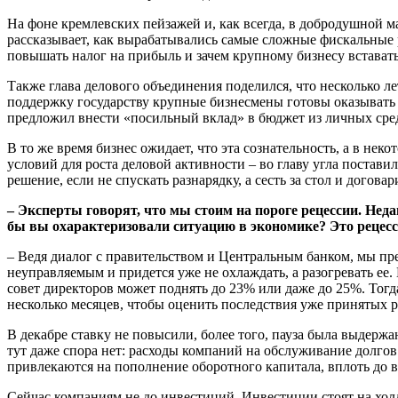
Н
а фоне кремлевских пейзажей и, как всегда, в добродушно
рассказывает, как вырабатывались самые сложные фискальные ре
повышать налог на прибыль и зачем крупному бизнесу вставать
Также глава делового объединения поделился, что несколько
поддержку государству крупные бизнесмены готовы оказывать 
предложил внести «посильный вклад» в бюджет из личных сре
В то же время бизнес ожидает, что эта сознательность, а в не
условий для роста деловой активности – во главу угла поста
решение, если не спускать разнарядку, а сесть за стол и дого
– Эксперты говорят, что мы стоим на пороге рецессии. Не
бы вы охарактеризовали ситуацию в экономике? Это рецесси
– Ведя диалог с правительством и Центральным банком, мы пре
неуправляемым и придется уже не охлаждать, а разогревать ее. 
совет директоров может поднять до 23% или даже до 25%. Тогд
несколько месяцев, чтобы оценить последствия уже принятых 
В декабре ставку не повысили, более того, пауза была выдер
тут даже спора нет: расходы компаний на обслуживание долгов
привлекаются на пополнение оборотного капитала, вплоть до в
Сейчас компаниям не до инвестиций. Инвестиции стоят на хол