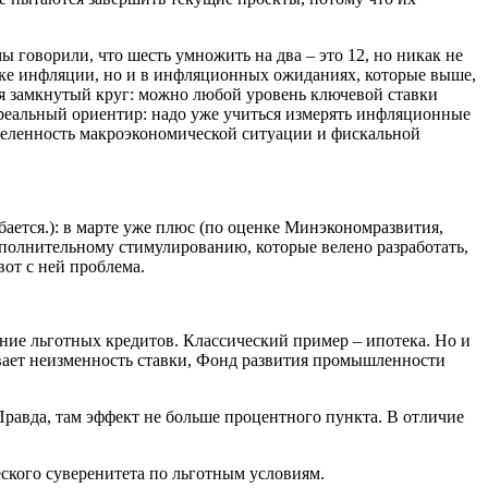
ы говорили, что шесть умножить на два – это 12, но никак не
тике инфляции, но и в инфляционных ожиданиях, которые выше,
ся замкнутый круг: можно любой уровень ключевой ставки
реальный ориентир: надо уже учиться измерять инфляционные
деленность макроэкономической ситуации и фискальной
бается.): в марте уже плюс (по оценке Минэкономразвития,
полнительному стимулированию, которые велено разработать,
от с ней проблема.
ние льготных кредитов. Классический пример – ипотека. Но и
вает неизменность ставки, Фонд развития промышленности
Правда, там эффект не больше процентного пункта. В отличие
ского суверенитета по льготным условиям.