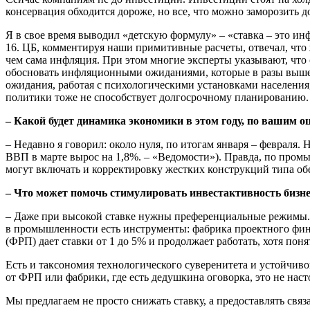
консервация обходится дороже, но все, что можно заморозить 
Я в свое время выводил «детскую формулу» – «ставка – это инф
16. ЦБ, комментируя наши примитивные расчеты, отвечал, что
чем сама инфляция. При этом многие эксперты указывают, что
обосновать инфляционными ожиданиями, которые в разы выше н
ожидания, работая с психологическими установками населения
политики тоже не способствует долгосрочному планированию.
– Какой будет динамика экономики в этом году, по вашим о
– Недавно я говорил: около нуля, по итогам января – февраля.
ВВП в марте вырос на 1,8%. – «Ведомости»). Правда, по пром
могут включать и корректировку жестких конструкций типа обе
– Что может помочь стимулировать инвестактивность бизне
– Даже при высокой ставке нужны преференциальные режимы. П
в промышленности есть инструменты: фабрика проектного фин
(ФРП) дает ставки от 1 до 5% и продолжает работать, хотя поня
Есть и таксономия технологического суверенитета и устойчиво
от ФРП или фабрики, где есть дедушкина оговорка, это не нас
Мы предлагаем не просто снижать ставку, а предоставлять св