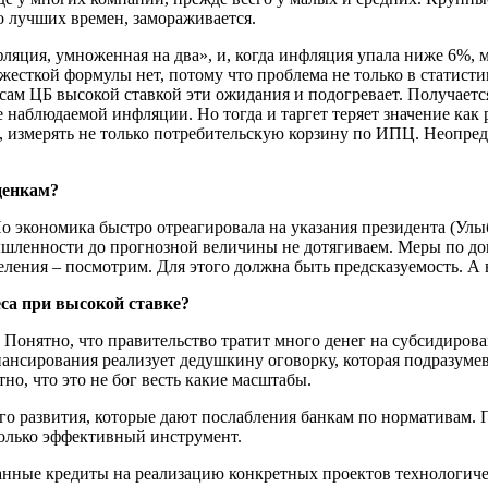
до лучших времен, замораживается.
ляция, умноженная на два», и, когда инфляция упала ниже 6%, м
 жесткой формулы нет, потому что проблема не только в статис
 сам ЦБ высокой ставкой эти ожидания и подогревает. Получает
аблюдаемой инфляции. Но тогда и таргет теряет значение как 
, измерять не только потребительскую корзину по ИПЦ. Неопре
ценкам?
 Но экономика быстро отреагировала на указания президента (Улы
ышленности до прогнозной величины не дотягиваем. Меры по до
ления – посмотрим. Для этого должна быть предсказуемость. А в
са при высокой ставке?
онятно, что правительство тратит много денег на субсидирова
ансирования реализует дедушкину оговорку, которая подразуме
тно, что это не бог весть какие масштабы.
го развития, которые дают послабления банкам по нормативам. 
только эффективный инструмент.
язанные кредиты на реализацию конкретных проектов технологиче