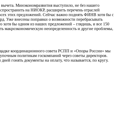
 вычета. Минэкономразвития выступило, не без нашего
распространить на НИОКР, расширить перечень отраслей
 всех этих предложений. Сейчас важно поднять ФИНВ хотя бы с
млрд. Уже внесены поправки о возможности перебрасывать
то хотя бы одним из наших предложений – глядишь, и все 150
ать макроэкономическую неопределенность и другие проблемы,
лощадке координационного совета РСПП и «Опоры России» мы
акупочным политикам госкомпаний через советы директоров.
ей гонять документы на оплату, что называется, по кругу.