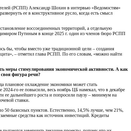
мателей (РСПП) Александр Шохин в интервью «Ведомостям»
развернуть ее в конструктивное русло, когда есть смысл
сстановление воссоединенных территорий, а отдельную
адимиром Путиным в конце 2025 г. один из членов бюро РСПП
лось бы, чтобы вместо уже традиционной цели – создания
ицита», – отметил глава РСПП. По его словам, «можно найти
тать меры стимулирования экономической активности. А как
 своя фигура речи?
гда плановое охлаждение экономики может стать
е 2024-го ее повысили, весь ноябрь ЦБ намекал, что в декабре
ти ее дальнейшего роста и попросили паузу – минимум на
ючевой ставки.
о 50 базисных пунктов. Естественно, 14,5% лучше, чем 21%,
ь заемные средства как источник инвестиций. Кредиты
е пытаются завершить текущие проекты, потому что их