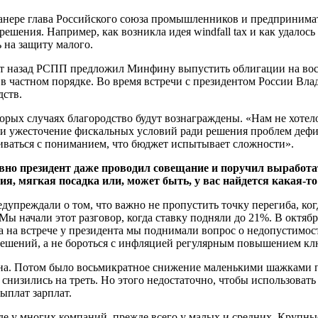
й манере глава Российского союза промышленников и предприни
шения. Например, как возникла идея windfall tax и как удалось 
 на защиту малого.
 лет назад РСПП предложил Минфину выпустить облигации на во
в частном порядке. Во время встречи с президентом России Вл
дств.
которых случаях благородство будут вознаграждены. «Нам не хоте
вили ужесточение фискальных условий ради решения проблем деф
вариваться с пониманием, что бюджет испытывает сложности».
давно президент даже проводил совещание и поручил вырабо
я, мягкая посадка или, может быть, у вас найдется какая-то
дупреждали о том, что важно не пропустить точку перегиба, ко
Мы начали этот разговор, когда ставку подняли до 21%. В октябр
а на встрече у президента мы поднимали вопрос о недопустимос
решений, а не бороться с инфляцией регулярным повышением кл
жана. Потом было восьмикратное снижение маленькими шажками п
 снизились на треть. Но этого недостаточно, чтобы использоват
ыплат зарплат.
де у многих компаний, прежде всего у малых и средних. Крупны