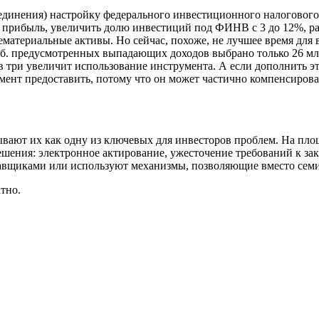
единения) настройку федерального инвестиционного налогового
на прибыль, увеличить долю инвестиций под ФИНВ с 3 до 12%, 
ематериальные активы. Но сейчас, похоже, не лучшее время для
рд руб. предусмотренных выпадающих доходов выбрано только 26 
в три увеличит использование инструмента. А если дополнить э
мент предоставить, потому что он может частично компенсиров
зывают их как одну из ключевых для инвесторов проблем. На п
решения: электронное актирование, ужесточение требований к з
щиками или используют механизмы, позволяющие вместо семи дн
тно.