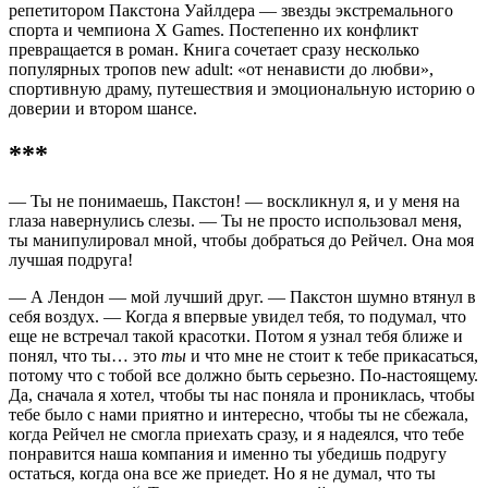
репетитором Пакстона Уайлдера — звезды экстремального
спорта и чемпиона X Games. Постепенно их конфликт
превращается в роман. Книга сочетает сразу несколько
популярных тропов new adult: «от ненависти до любви»,
спортивную драму, путешествия и эмоциональную историю о
доверии и втором шансе.
***
— Ты не понимаешь, Пакстон! — воскликнул я, и у меня на
глаза навернулись слезы. — Ты не просто использовал меня,
ты манипулировал мной, чтобы добраться до Рейчел. Она моя
лучшая подруга!
— А Лендон — мой лучший друг. — Пакстон шумно втянул в
себя воздух. — Когда я впервые увидел тебя, то подумал, что
еще не встречал такой красотки. Потом я узнал тебя ближе и
понял, что ты… это
ты
и что мне не стоит к тебе прикасаться,
потому что с тобой все должно быть серьезно. По-настоящему.
Да, сначала я хотел, чтобы ты нас поняла и прониклась, чтобы
тебе было с нами приятно и интересно, чтобы ты не сбежала,
когда Рейчел не смогла приехать сразу, и я надеялся, что тебе
понравится наша компания и именно ты убедишь подругу
остаться, когда она все же приедет. Но я не думал, что ты