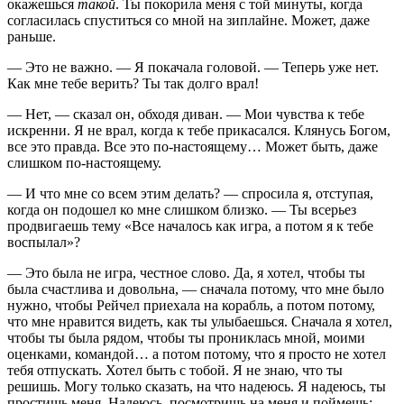
окажешься
такой
. Ты покорила меня с той минуты, когда
согласилась спуститься со мной на зиплайне. Может, даже
раньше.
— Это не важно. — Я покачала головой. — Теперь уже нет.
Как мне тебе верить? Ты так долго врал!
— Нет, — сказал он, обходя диван. — Мои чувства к тебе
искренни. Я не врал, когда к тебе прикасался. Клянусь Богом,
все это правда. Все это по-настоящему… Может быть, даже
слишком по-настоящему.
— И что мне со всем этим делать? — спросила я, отступая,
когда он подошел ко мне слишком близко. — Ты всерьез
продвигаешь тему «Все началось как игра, а потом я к тебе
воспылал»?
— Это была не игра, честное слово. Да, я хотел, чтобы ты
была счастлива и довольна, — сначала потому, что мне было
нужно, чтобы Рейчел приехала на корабль, а потом потому,
что мне нравится видеть, как ты улыбаешься. Сначала я хотел,
чтобы ты была рядом, чтобы ты прониклась мной, моими
оценками, командой… а потом потому, что я просто не хотел
тебя отпускать. Хотел быть с тобой. Я не знаю, что ты
решишь. Могу только сказать, на что надеюсь. Я надеюсь, ты
простишь меня. Надеюсь, посмотришь на меня и поймешь: