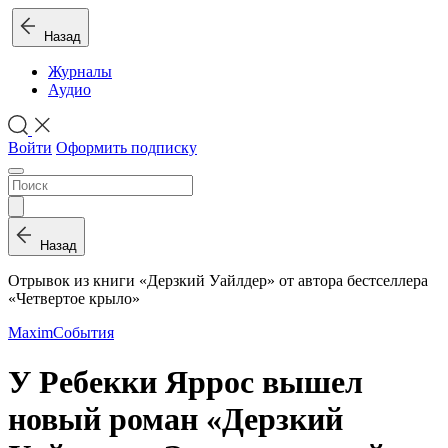
Назад
Журналы
Аудио
Войти
Оформить подписку
Назад
Отрывок из книги «Дерзкий Уайлдер» от автора бестселлера
«Четвертое крыло»
Maxim
События
У Ребекки Яррос вышел
новый роман «Дерзкий