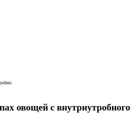
тробно
пах овощей с внутриутробного