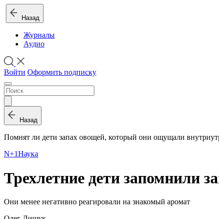
Назад
Журналы
Аудио
Войти
Оформить подписку
Назад
Помнят ли дети запах овощей, который они ощущали внутриу
N+1
Наука
Трехлетние дети запомнили за
Они менее негативно реагировали на знакомый аромат
Олег Лищук