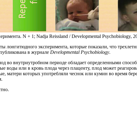
римента. N + 1; Nadja Reissland / Developmental Psychobiology, 2
аты лонгитюдного эксперимента, которые показали, что трехлет
опубликована в журнале
Developmental Psychobiology
.
од во внутриутробном периоде обладает определенными способ
ые воды или в кровь плода через плаценту, плод может реагиров
ые, матери которых употребляли чеснок или кумин во время бере
м.
тно.