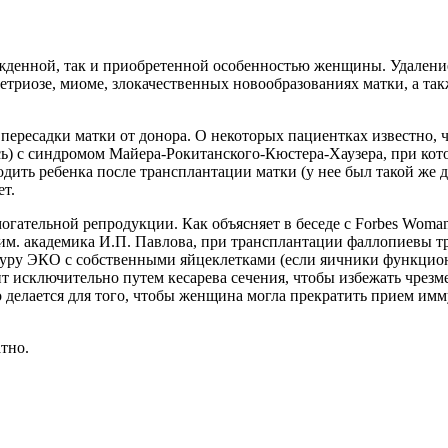
ожденной, так и приобретенной особенностью женщины. Удалени
триозе, миоме, злокачественных новообразованиях матки, а такж
пересадки матки от донора. О некоторых пациентках известно, ч
ь) с синдромом Майера-Рокитанского-Кюстера-Хаузера, при котор
одить ребенка после трансплантации матки (у нее был такой же 
т.
огательной репродукции. Как объясняет в беседе с Forbes Woma
им. академика И.П. Павлова, при трансплантации фаллопиевы тр
уру ЭКО с собственными яйцеклетками (если яичники функцион
т исключительно путем кесарева сечения, чтобы избежать чрезм
 делается для того, чтобы женщина могла прекратить прием им
тно.