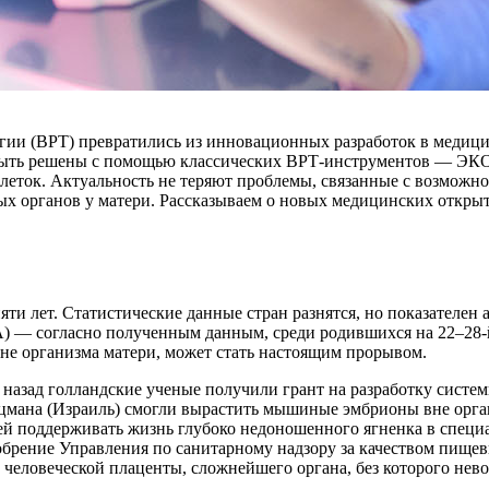
огии (ВРТ) превратились из инновационных разработок в медиц
быть решены с помощью классических ВРТ-инструментов — ЭКО, И
клеток. Актуальность не теряют проблемы, связанные с возможн
ых органов у матери. Рассказываем о новых медицинских откры
 лет. Статистические данные стран разнятся, но показателен ан
 — согласно полученным данным, среди родившихся на 22–28-й
не организма матери, может стать настоящим прорывом.
ет назад голландские ученые получили грант на разработку сис
Вейцмана (Израиль) смогли вырастить мышиные эмбрионы вне орга
ней поддерживать жизнь глубоко недоношенного ягненка в спец
обрение Управления по санитарному надзору за качеством пище
человеческой плаценты, сложнейшего органа, без которого нев