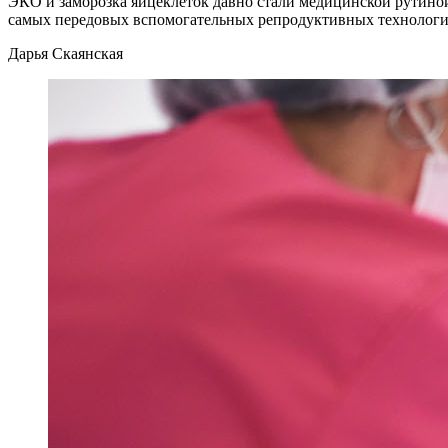
ЭКО и заморозка яйцеклеток давно стали медицинской рутиной,
самых передовых вспомогательных репродуктивных технология
Дарья Скаянская