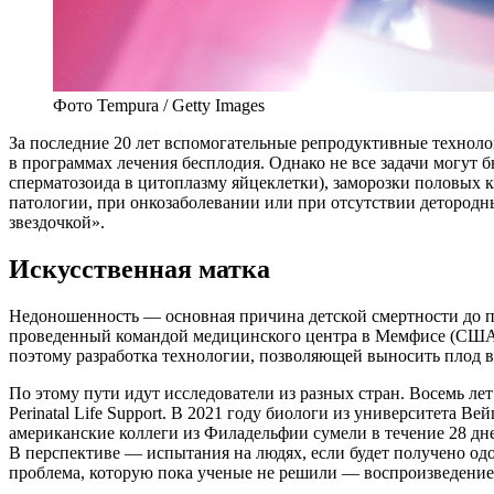
Фото Tempura / Getty Images
З
а последние 20 лет вспомогательные репродуктивные технол
в программах лечения бесплодия. Однако не все задачи могут 
сперматозоида в цитоплазму яйцеклетки), заморозки половых 
патологии, при онкозаболевании или при отсутствии детородн
звездочкой».
Искусственная матка
Недоношенность — основная причина детской смертности до пяти
проведенный командой медицинского центра в Мемфисе (США)
поэтому разработка технологии, позволяющей выносить плод в
По этому пути идут исследователи из разных стран. Восемь л
Perinatal Life Support. В 2021 году биологи из университета 
американские коллеги из Филадельфии сумели в течение 28 д
В перспективе — испытания на людях, если будет получено од
проблема, которую пока ученые не решили — воспроизведение 