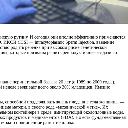
инскую рутину. И сегодня они вполне эффективно применяются
КСИ (ICSI — Intracytoplasmic Sperm Injection, введение
остью родить ребенка при высоком риске генетической
тиях, которые призваны решить репродуктивные «задачи со
ализ перинатальной базы за 20 лет (с 1989 по 2009 годы),
 неделе выживает всего около 30% младенцев. Именно
темы, способной поддерживать жизнь плода вне тела женщины —
низма матери, в своего рода «механической матке». Их
иальном контейнере в среде, имитирующей околоплодные воды.
вых продуктов и медикаментов (FDA). Но есть фундаментальная
озможно полноценное развитие плода.