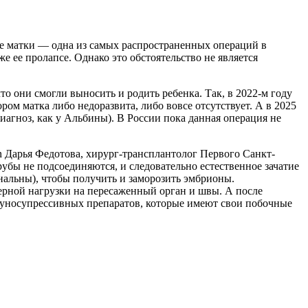
е матки — одна из самых распространенных операций в
е ее пролапсе. Однако это обстоятельство не является
то они смогли выносить и родить ребенка. Так, в 2022-м году
ом матка либо недоразвита, либо вовсе отсутствует. А в 2025
диагноз, как у Альбины). В России пока данная операция не
n Дарья Федотова, хирург-трансплантолог Первого Санкт-
убы не подсоединяются, и следовательно естественное зачатие
альны), чтобы получить и заморозить эмбрионы.
ерной нагрузки на пересаженный орган и швы. А после
муносупрессивных препаратов, которые имеют свои побочные