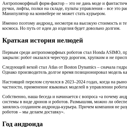
Антропоморфный форм-фактор – это не дань моде и фантастичес
ручки, лифты, полки на складе, пульты управления – все это р
Манипулятор на конвейере не может стать курьером.
Именно поэтому андроид, несмотря на высокую стоимость и те
космоса. Но путь от идеи до изделия будет довольно долгим.
Краткая история нелюдей
Первым среди антропоморфных роботов стал Honda ASIMO, предс
закрыли: робот оказался чересчур дорогим, хрупким и не прис
Следующей вехой стал Atlas от Boston Dynamics – сначала гидр
Однако производитель долгое время позиционировал модель ка
Настоящий перелом случился в 2023–2024 годах, когда на рын
частности, применение языковых моделей в управлении робота
Собственно, наша беседа и начинается с вопроса «а почему а
системы в виде дронов и роботов. Размышляя, можно ли обеспеч
занялись созданием андроида-курьера. Причем компания не раз
роботов – мы делаем доставку».
Год андроида