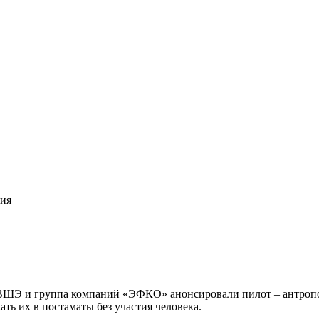
лия
 ВШЭ и группа компаний «ЭФКО» анонсировали пилот – антроп
ть их в постаматы без участия человека.