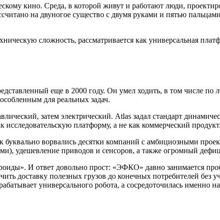
кому кино. Среда, в которой живут и работают люди, проектиро
ассчитано на двуногое существо с двумя руками и пятью пальцам
хническую сложность, рассматривается как универсальная платф
тавленный еще в 2000 году. Он умел ходить, в том числе по ле
пособленным для реальных задач.
авлический, затем электрический. Atlas задал стандарт динамиче
к исследовательскую платформу, а не как коммерческий продукт
ок буквально ворвались десятки компаний с амбициозными прое
ми), удешевление приводов и сенсоров, а также огромный дефиц
ндроиды». И ответ довольно прост: «ЭФКО» давно занимается пр
ить доставку полезных грузов до конечных потребителей без уча
рабатывает универсального робота, а сосредоточилась именно н