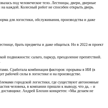
валась под человеческое тело. Лестницы, двери, дверные
и на каждой. Колесный робот не способен открыть дверь.
орма для логистики, обслуживания, производства и даже
стнице, брать предметы и даже общаться. Но в 2022-м проект
ской подвижности: сальто, паркур, преодоление препятствий.
.
ктами. Сработала комбинация факторов: прорывы в ИИ (в
ит рабочей силы в логистике и на производстве.
облемами городской логистики, где существуют автономные
стия человека, в компании пришли к выводу, что да, – и
а доставщике. Андрей Блохин конкретен: «Мы делаем не