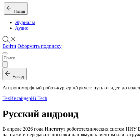
Назад
Журналы
Аудио
Войти
Оформить подписку
Назад
Антропоморфный робот-курьер «Аркус»: путь от идеи до изде
ТехИнсайдер
Hi-Tech
Русский андроид
В апреле 2026 года Институт робототехнических систем НИУ
на этажи и передавать посылки напрямую клиентам или загружа