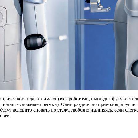
дится команда, занимающаяся роботами, выглядит футуристично: 
ыполнять сложные прыжки). Одни раздеты до приводов, другие п
удут деловито сновать по этажу, любезно извиняясь, если слегка
овек.