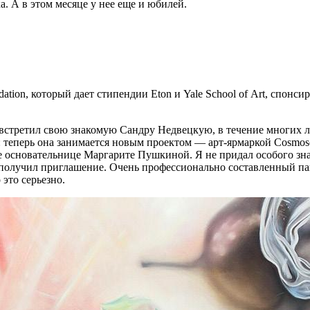
. А в этом месяце у нее еще и юбилей.
ation, который дает стипендии Eton и Yale School of Art, спон
 встретил свою знакомую Сандру Недвецкую, в течение многих ле
теперь она занимается новым проектом — арт-ярмаркой Cosmosco
 ее основательнице Маргарите Пушкиной. Я не придал особого 
 получил приглашение. Очень профессионально составленный пак
это серьезно.