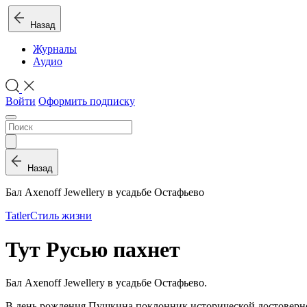
Назад
Журналы
Аудио
Войти
Оформить подписку
Назад
Бал Axenoff Jewellery в усадь­бе Остафьево
Tatler
Стиль жизни
Тут Русью пахнет
Бал Axenoff Jewellery в усадь­бе Остафьево.
В день рож­де­ния Пуш­ки­на по­клон­ник ис­то­ри­че­ской до­сто­вер­н