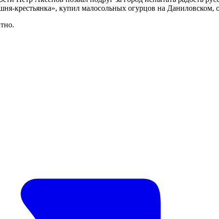
ня-кре­стьян­ка», ку­пил ма­ло­соль­ных огур­цов на Дани­лов­ском, о
тно.