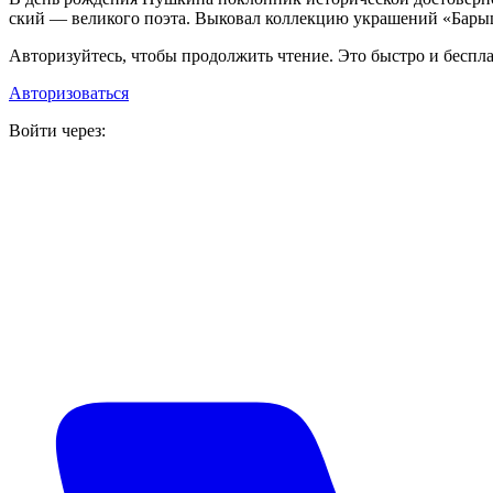
ский — ве­ли­ко­го по­эта. Выко­вал кол­лек­цию укра­ше­ний «Барыш­
Авторизуйтесь, чтобы продолжить чтение. Это быстро и беспла
Авторизоваться
Войти через: