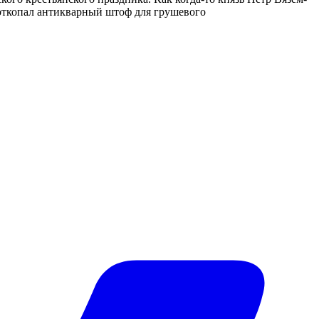
т­ко­пал ан­ти­квар­ный штоф для гру­ше­во­го